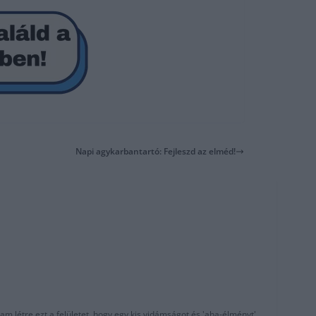
Napi agykarbantartó: Fejleszd az elméd!
am létre ezt a felületet, hogy egy kis vidámságot és 'aha-élményt'