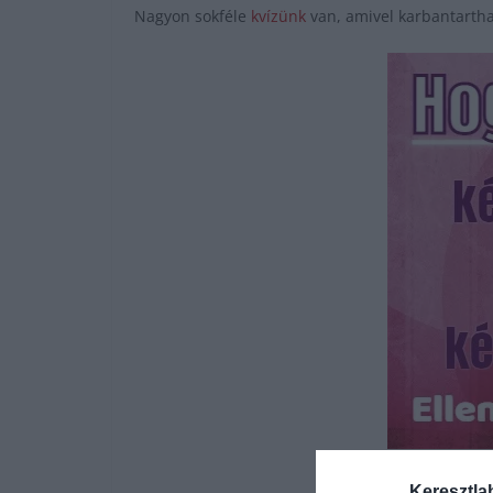
Nagyon sokféle
kvízünk
van, amivel karbantartha
Keresztla