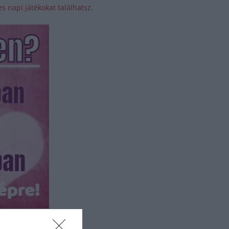
s napi játékokat találhatsz
.