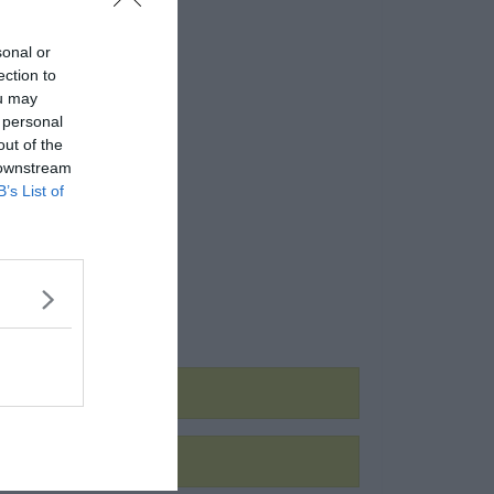
sonal or
ection to
ou may
 personal
out of the
 downstream
B’s List of