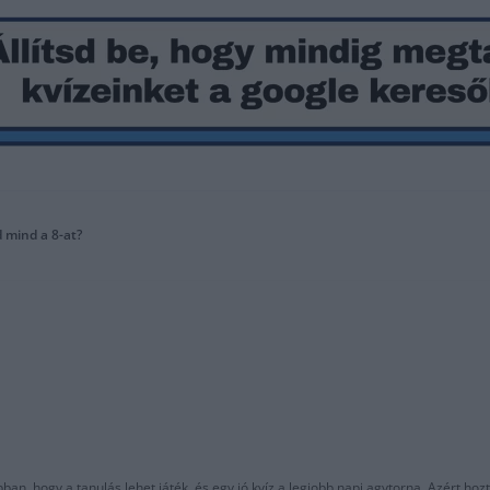
d mind a 8-at?
an, hogy a tanulás lehet játék, és egy jó kvíz a legjobb napi agytorna. Azért hozt