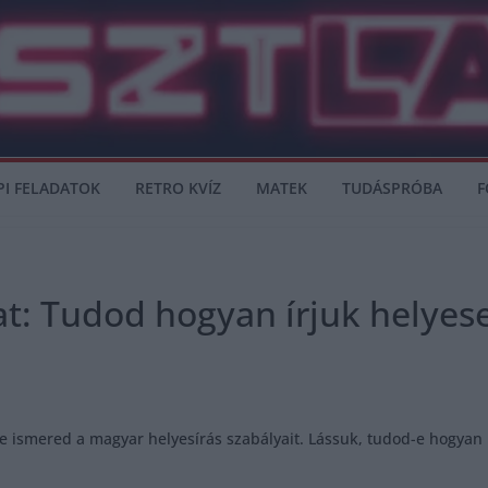
PI FELADATOK
RETRO KVÍZ
MATEK
TUDÁSPRÓBA
F
at: Tudod hogyan írjuk helyes
 ismered a magyar helyesírás szabályait. Lássuk, tudod-e hogyan ke