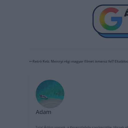
Retró Kvíz: Mennyi régi magyar filmet ismersz fel? Eltalálo
Adam
Szia! Ádám vagyok, a Keresztlabda szerkesztője. Hiszek abb