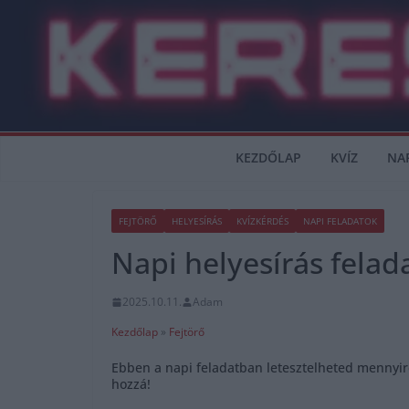
Skip
to
content
KEZDŐLAP
KVÍZ
NA
FEJTÖRŐ
HELYESÍRÁS
KVÍZKÉRDÉS
NAPI FELADATOK
Napi helyesírás felad
2025.10.11.
Adam
Kezdőlap
»
Fejtörő
Ebben a napi feladatban letesztelheted mennyire
hozzá!