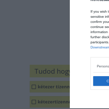
If you wish 
sensitive in
confirm you
continue se
information 
further disc
participants
Downstream 
Persona
Tudod hogyan írjuk he
kétezer tizennégy májusában
kétezertizennégy májusában