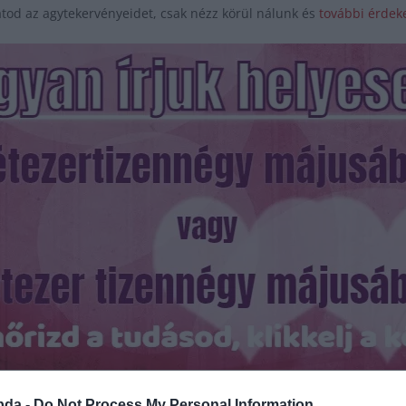
tod az agytekervényeidet, csak nézz körül nálunk és
további érdeke
Hirdetés
bda -
Do Not Process My Personal Information