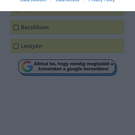
Majoranna
Bazslikom
Lestyán