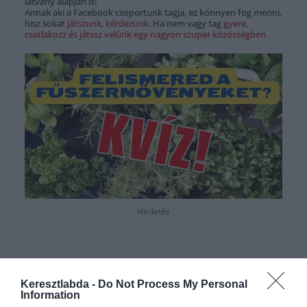
látvány alapján is!
Annak aki a Facebook csoportunk tagja, ez könnyen fog menni,
hisz sokat
játszunk
,
kérdezünk
. Ha nem vagy tag
gyere,
csatlakozz és játssz velünk egy nagyon szuper közösségben.
Hirdetés
Keresztlabda -
Do Not Process My Personal
Information