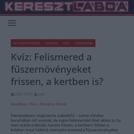
Skip
to
content
ÁLTALÁNOS KVÍZEK
GASZTRO
KVÍZ
TUDÁSPRÓBA
Kvíz: Felismered a
fűszernövényeket
frissen, a kertben is?
2025.10.07.
Judit
Kezdőlap
»
Kvíz
»
Általános Kvízek
Petrezselyem, majoranna, kakukkfű – szinte minden
konyhában ott vannak, de vajon felismernéd őket akkor is, ha
nem szárítva látnád, hanem frissen, a kertben? Ebben a
kvízben most kiderül, mennyire ismered a fűszernövényeket