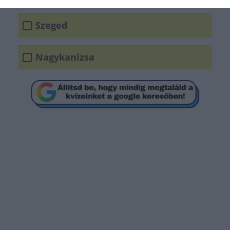
Szeged
Nagykanizsa