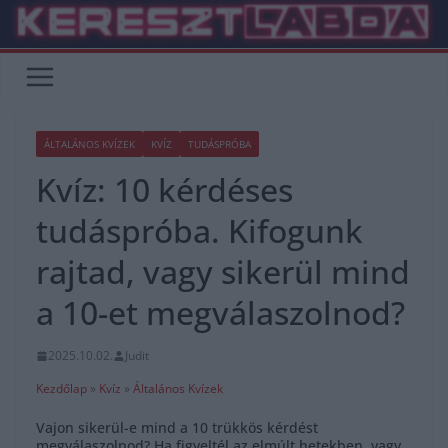
Skip
to
content
ÁLTALÁNOS KVÍZEK
KVÍZ
TUDÁSPRÓBA
Kvíz: 10 kérdéses
tudáspróba. Kifogunk
rajtad, vagy sikerül mind
a 10-et megválaszolnod?
2025.10.02.
Judit
Kezdőlap
»
Kvíz
»
Általános Kvízek
Vajon sikerül-e mind a 10 trükkös kérdést
megválaszolnod? Ha figyeltél az elmúlt hetekben, vagy