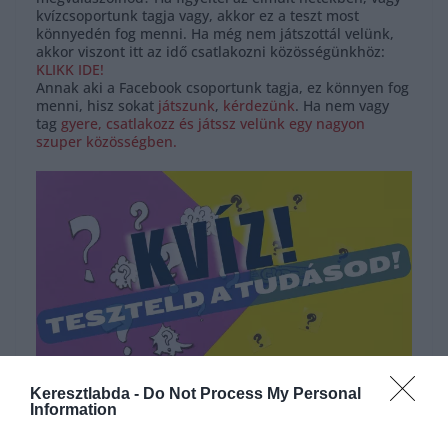
kvízcsoportunk tagja vagy, akkor ez a teszt most
könnyedén fog menni. Ha még nem játszottál velünk,
akkor viszont itt az idő csatlakozni közösségünkhöz:
KLIKK IDE!
Annak aki a Facebook csoportunk tagja, ez könnyen fog
menni, hisz sokat
játszunk
,
kérdezünk
. Ha nem vagy
tag
gyere, csatlakozz és játssz velünk egy nagyon
szuper közösségben.
Keresztlabda -
Do Not Process My Personal
Hirdetés
Information