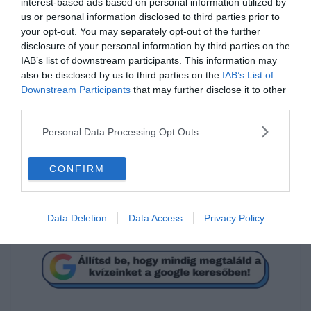
interest-based ads based on personal information utilized by
us or personal information disclosed to third parties prior to
your opt-out. You may separately opt-out of the further
disclosure of your personal information by third parties on the
IAB’s list of downstream participants. This information may
also be disclosed by us to third parties on the
IAB’s List of
Downstream Participants
that may further disclose it to other
third parties.
Mi a megoldás?
Personal Data Processing Opt Outs
CONFIRM
22
70
Data Deletion
Data Access
Privacy Policy