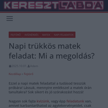
Skip
to
content
FEJTÖRŐ
KVÍZKÉRDÉS
MATEK
NAPI FELADATOK
Napi trükkös matek
feladat: Mi a megoldás?
2025.10.01.
Adam
Kezdőlap
»
Fejtörő
Ezzel a napi matek feladattal a tudásod tesszük
próbára! Lássuk, mennyire emlékszel a matek órán
tanultakra? Sok sikert és jó szórakozást hozzá!
Nagyon sok fajta
kvízünk
, vagy épp
feladatunk
van,
amivel karbantarthatod az agytekervényeidet, csak