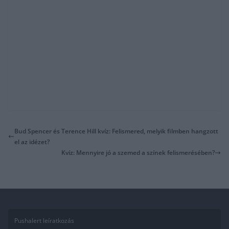
Bud Spencer és Terence Hill kvíz: Felismered, melyik filmben hangzott
el az idézet?
Kvíz: Mennyire jó a szemed a színek felismerésében?
Pushalert leíratkozás