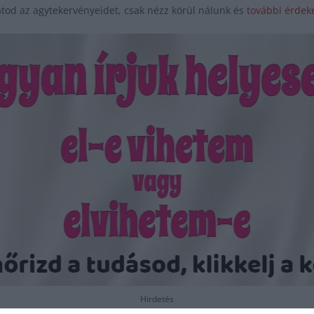
tod az agytekervényeidet, csak nézz körül nálunk és
további érdeke
Hirdetés