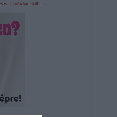
s napi játékokat találhatsz
.