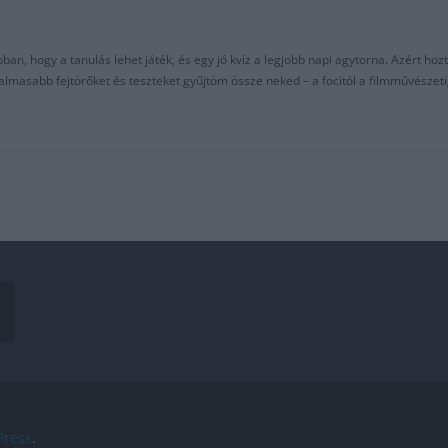
an, hogy a tanulás lehet játék, és egy jó kvíz a legjobb napi agytorna. Azért hozt
asabb fejtörőket és teszteket gyűjtöm össze neked – a focitól a filmművészeti
ress
.