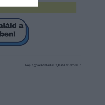
Napi agykarbantartó: Fejleszd az elméd!