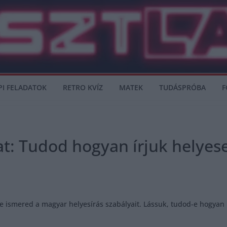
PI FELADATOK
RETRO KVÍZ
MATEK
TUDÁSPRÓBA
F
at: Tudod hogyan írjuk helyes
 ismered a magyar helyesírás szabályait. Lássuk, tudod-e hogyan ke