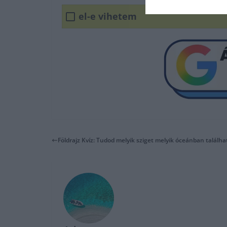
el-e vihetem
Földrajz Kvíz: Tudod melyik sziget melyik óceánban találha