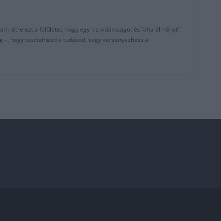
am létre ezt a felületet, hogy egy kis vidámságot és 'aha-élményt'
g –, hogy tesztelhesd a tudásod, vagy versenyezhess a