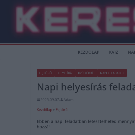
Skip
to
content
KEZDŐLAP
KVÍZ
NA
FEJTÖRŐ
HELYESÍRÁS
KVÍZKÉRDÉS
NAPI FELADATOK
Napi helyesírás felad
2025.09.07.
Adam
Kezdőlap
»
Fejtörő
Ebben a napi feladatban letesztelheted mennyire
hozzá!