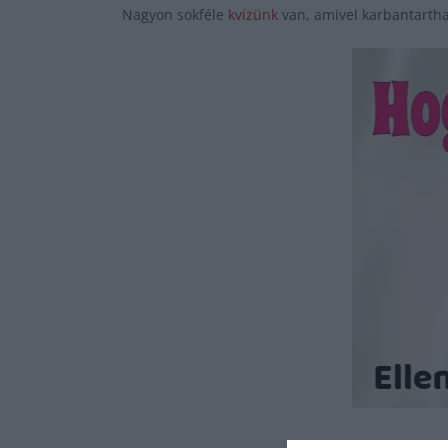
Nagyon sokféle
kvízünk
van, amivel karbantartha