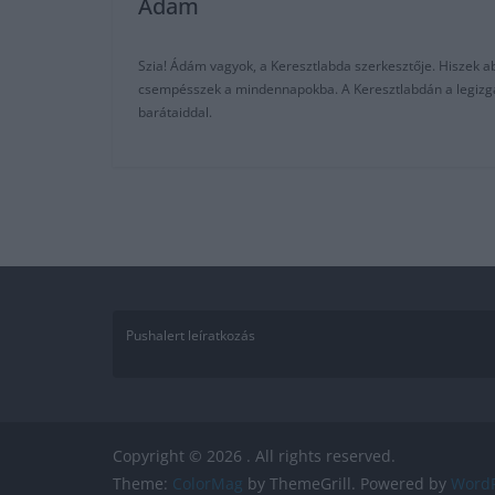
Adam
Szia! Ádám vagyok, a Keresztlabda szerkesztője. Hiszek abb
csempésszek a mindennapokba. A Keresztlabdán a legizgalm
barátaiddal.
Pushalert leíratkozás
Copyright © 2026
. All rights reserved.
Theme:
ColorMag
by ThemeGrill. Powered by
WordP