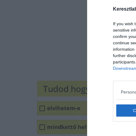
Keresztla
If you wish 
sensitive in
confirm you
continue se
information 
further disc
participants
Downstream 
Tudod hogyan írjuk he
Persona
elvihetem-e
mindkettő helyes