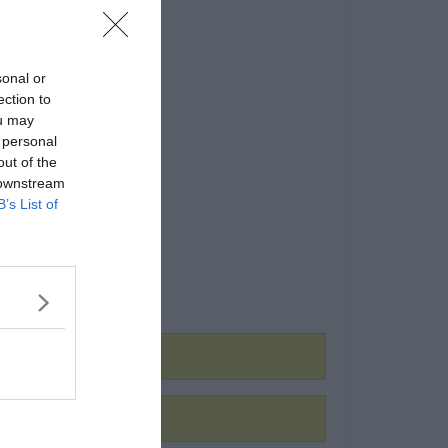
sonal or
ection to
ou may
 personal
out of the
 downstream
B’s List of