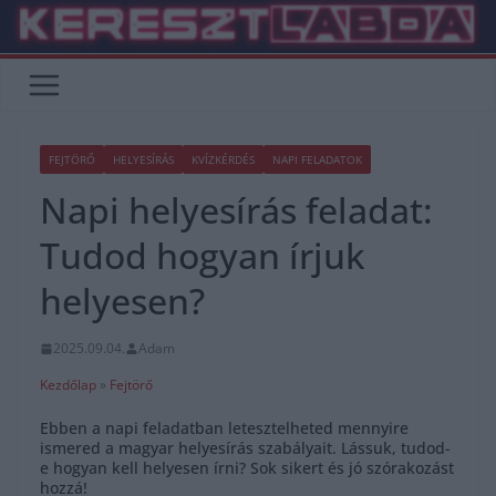
Skip
to
content
FEJTÖRŐ
HELYESÍRÁS
KVÍZKÉRDÉS
NAPI FELADATOK
Napi helyesírás feladat:
Tudod hogyan írjuk
helyesen?
2025.09.04.
Adam
Kezdőlap
»
Fejtörő
Ebben a napi feladatban letesztelheted mennyire
ismered a magyar helyesírás szabályait. Lássuk, tudod-
e hogyan kell helyesen írni? Sok sikert és jó szórakozást
hozzá!