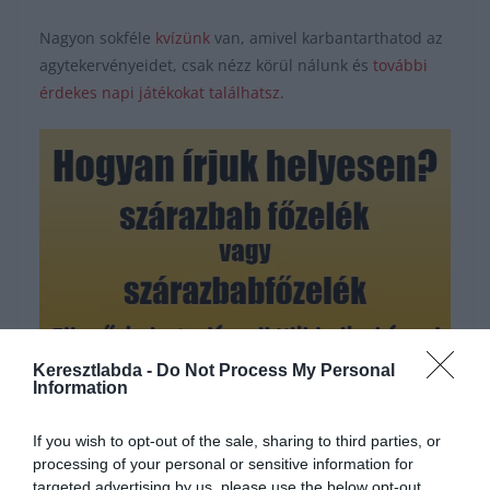
Nagyon sokféle
kvízünk
van, amivel karbantarthatod az
agytekervényeidet, csak nézz körül nálunk és
további
érdekes napi játékokat találhatsz
.
Keresztlabda -
Do Not Process My Personal
Hirdetés
Information
If you wish to opt-out of the sale, sharing to third parties, or
processing of your personal or sensitive information for
targeted advertising by us, please use the below opt-out