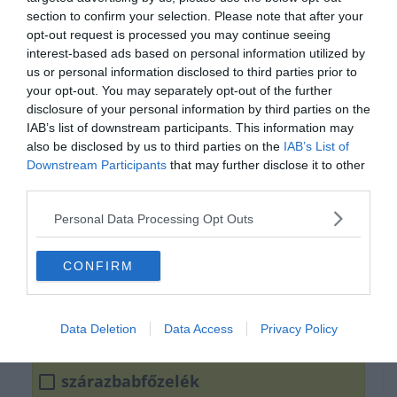
section to confirm your selection. Please note that after your
opt-out request is processed you may continue seeing
interest-based ads based on personal information utilized by
us or personal information disclosed to third parties prior to
your opt-out. You may separately opt-out of the further
disclosure of your personal information by third parties on the
IAB’s list of downstream participants. This information may
also be disclosed by us to third parties on the
IAB’s List of
Downstream Participants
that may further disclose it to other
Tudod hogyan írjuk
third parties.
helyesen?
Personal Data Processing Opt Outs
CONFIRM
szárazbab főzelék
szárazbab-főzelék
Data Deletion
Data Access
Privacy Policy
szárazbabfőzelék