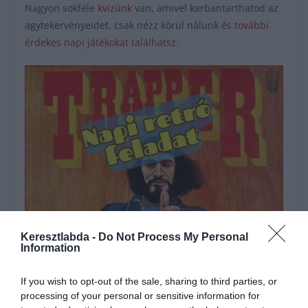
Nagyon sokféle
kvízünk
van, amivel karbantarthatod az
agytekervényeidet, csak nézz körül nálunk és
további
érdekes napi játékokat találhatsz.
Hirdetés
Keresztlabda -
Do Not Process My Personal
Information
If you wish to opt-out of the sale, sharing to third parties, or
processing of your personal or sensitive information for