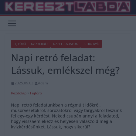
Skip
to
content
FEJTÖRŐ
KVÍZKÉRDÉS
NAPI FELADATOK
RETRO KVÍZ
Napi retró feladat:
Lássuk, emlékszel még?
2025.09.03.
Adam
Kezdőlap
»
Fejtörő
Napi retró feladatunkban a régmúlt időkről,
műsorvezetőkről, sorozatokról vagy tárgyakról teszünk
fel egy-egy kérdést. Neked csupán annyi a feladatod,
hogy visszaemlékezz és helyesen válaszold meg a
kvízkérdésünket. Lássuk, hogy sikerül?