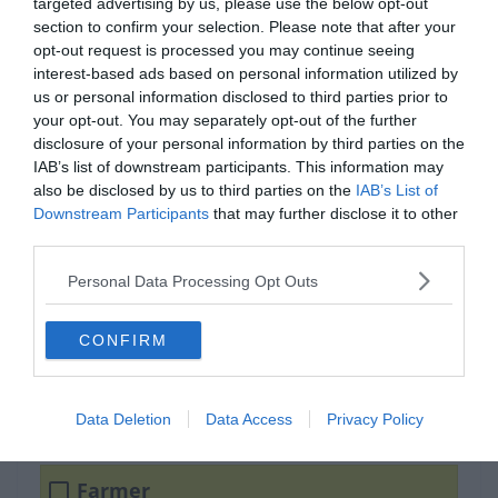
targeted advertising by us, please use the below opt-out
section to confirm your selection. Please note that after your
opt-out request is processed you may continue seeing
interest-based ads based on personal information utilized by
us or personal information disclosed to third parties prior to
your opt-out. You may separately opt-out of the further
disclosure of your personal information by third parties on the
IAB’s list of downstream participants. This information may
also be disclosed by us to third parties on the
IAB’s List of
Mi volt a Trapper?
Downstream Participants
that may further disclose it to other
third parties.
Újság
Personal Data Processing Opt Outs
CONFIRM
Édesség
Cipő
Data Deletion
Data Access
Privacy Policy
Farmer