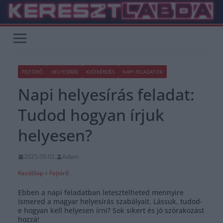
Skip
to
content
FEJTÖRŐ
HELYESÍRÁS
KVÍZKÉRDÉS
NAPI FELADATOK
Napi helyesírás feladat:
Tudod hogyan írjuk
helyesen?
2025.09.02.
Adam
Kezdőlap
»
Fejtörő
Ebben a napi feladatban letesztelheted mennyire
ismered a magyar helyesírás szabályait. Lássuk, tudod-
e hogyan kell helyesen írni? Sok sikert és jó szórakozást
hozzá!