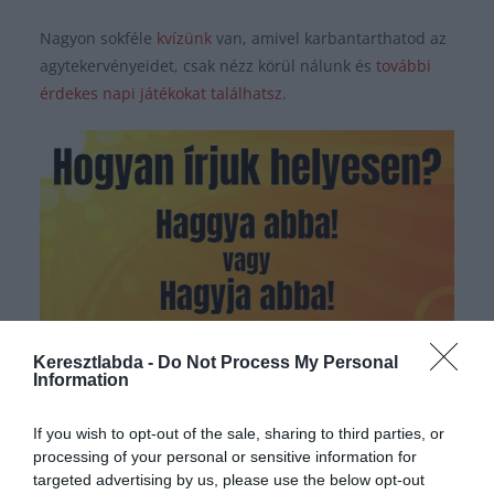
Nagyon sokféle
kvízünk
van, amivel karbantarthatod az
agytekervényeidet, csak nézz körül nálunk és
további
érdekes napi játékokat találhatsz
.
Keresztlabda -
Do Not Process My Personal
Information
Hirdetés
If you wish to opt-out of the sale, sharing to third parties, or
processing of your personal or sensitive information for
targeted advertising by us, please use the below opt-out