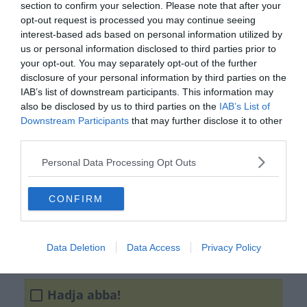
section to confirm your selection. Please note that after your
opt-out request is processed you may continue seeing
interest-based ads based on personal information utilized by
us or personal information disclosed to third parties prior to
your opt-out. You may separately opt-out of the further
disclosure of your personal information by third parties on the
IAB’s list of downstream participants. This information may
also be disclosed by us to third parties on the
IAB’s List of
Downstream Participants
that may further disclose it to other
third parties.
Tudod hogyan írjuk
helyesen?
Personal Data Processing Opt Outs
CONFIRM
Hagyja abba!
Data Deletion
Data Access
Privacy Policy
Haggya abba!
Hadja abba!