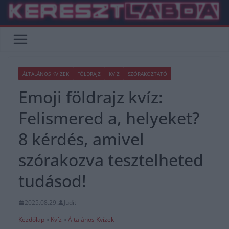
Skip
to
content
ÁLTALÁNOS KVÍZEK
FÖLDRAJZ
KVÍZ
SZÓRAKOZTATÓ
Emoji földrajz kvíz:
Felismered a, helyeket?
8 kérdés, amivel
szórakozva tesztelheted
tudásod!
2025.08.29.
Judit
Kezdőlap
»
Kvíz
»
Általános Kvízek