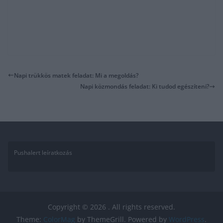
Napi trükkös matek feladat: Mi a megoldás?
Napi közmondás feladat: Ki tudod egészíteni?
Pushalert leíratkozás
Copyright © 2026
. All rights reserved.
Theme:
ColorMag
by ThemeGrill. Powered by
WordPress
.