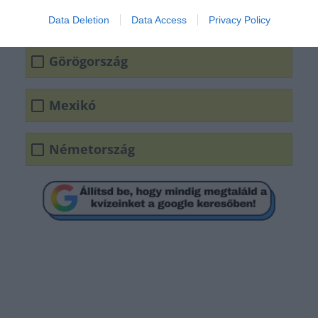
Data Deletion
Data Access
Privacy Policy
Görögország
Mexikó
Németország