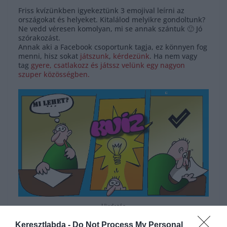
Friss kvízünkben igyekeztünk 3 emojival leírni az
országokat és helyeket. Kitalálod melyikre gondoltunk?
Ne vedd véresen komolyan, mi se annak szántuk 🙂 Jó
szórakozást.
Annak aki a Facebook csoportunk tagja, ez könnyen fog
menni, hisz sokat
játszunk
,
kérdezünk
. Ha nem vagy
tag
gyere, csatlakozz és játssz velünk egy nagyon
szuper közösségben.
Hirdetés
Keresztlabda -
Do Not Process My Personal