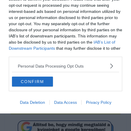
opt-out request is processed you may continue seeing
interest-based ads based on personal information utilized by
us or personal information disclosed to third parties prior to
your opt-out. You may separately opt-out of the further
disclosure of your personal information by third parties on the
IAB’s list of downstream participants. This information may
Mennyien vannak
also be disclosed by us to third parties on the
IAB’s List of
Downstream Participants
that may further disclose it to other
összesen?
third parties.
Personal Data Processing Opt Outs
112
CONFIRM
63
Data Deletion
Data Access
Privacy Policy
49