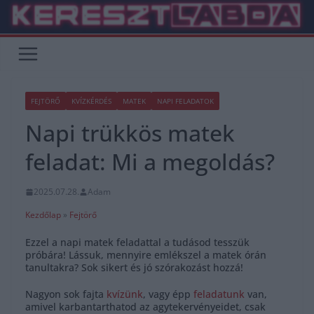
Skip
to
content
FEJTÖRŐ
KVÍZKÉRDÉS
MATEK
NAPI FELADATOK
Napi trükkös matek
feladat: Mi a megoldás?
2025.07.28.
Adam
Kezdőlap
»
Fejtörő
Ezzel a napi matek feladattal a tudásod tesszük
próbára! Lássuk, mennyire emlékszel a matek órán
tanultakra? Sok sikert és jó szórakozást hozzá!
Nagyon sok fajta
kvízünk
, vagy épp
feladatunk
van,
amivel karbantarthatod az agytekervényeidet, csak