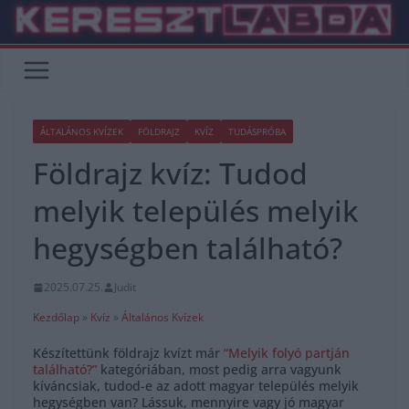
Skip
to
content
ÁLTALÁNOS KVÍZEK
FÖLDRAJZ
KVÍZ
TUDÁSPRÓBA
Földrajz kvíz: Tudod
melyik település melyik
hegységben található?
2025.07.25.
Judit
Kezdőlap
»
Kvíz
»
Általános Kvízek
Készítettünk földrajz kvízt már
“Melyik folyó partján
található?”
kategóriában, most pedig arra vagyunk
kíváncsiak, tudod-e az adott magyar település melyik
hegységben van? Lássuk, mennyire vagy jó magyar