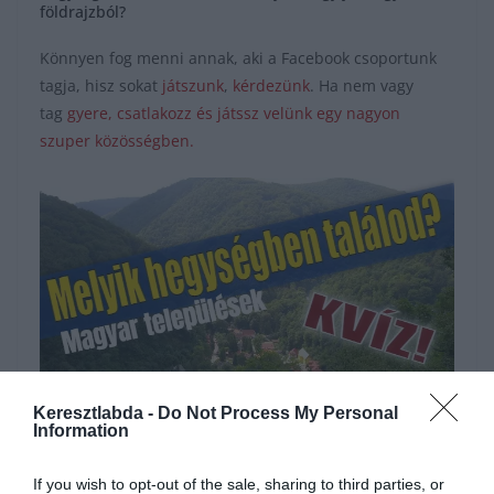
földrajzból?
Könnyen fog menni annak, aki a Facebook csoportunk
tagja, hisz sokat
játszunk
,
kérdezünk
. Ha nem vagy
tag
gyere, csatlakozz és játssz velünk egy nagyon
szuper közösségben.
Keresztlabda -
Do Not Process My Personal
Information
Hirdetés
If you wish to opt-out of the sale, sharing to third parties, or