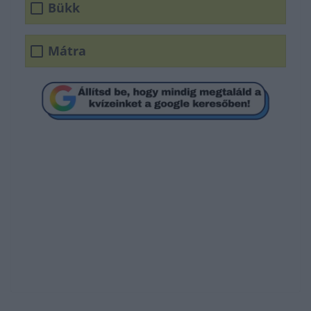
Bükk
Mátra