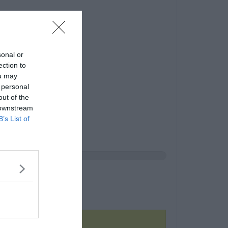
sonal or
ection to
ou may
 personal
out of the
 downstream
B’s List of