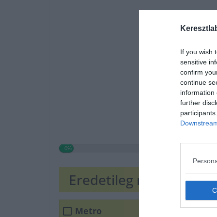
Keresztla
If you wish 
sensitive in
confirm you
continue se
information 
further disc
participants
Downstream 
0%
Persona
Eredetileg melyik együt
Metro