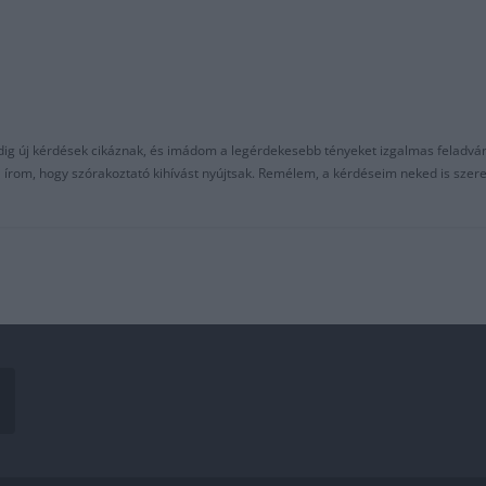
ndig új kérdések cikáznak, és imádom a legérdekesebb tényeket izgalmas feladvá
al írom, hogy szórakoztató kihívást nyújtsak. Remélem, a kérdéseim neked is sze