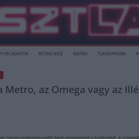
PI FELADATOK
RETRO KVÍZ
MATEK
TUDÁSPRÓBA
F
E
a Metro, az Omega vagy az Illé
vek három legikonikusabb beat zenekaráról a tudásodat. A számaik