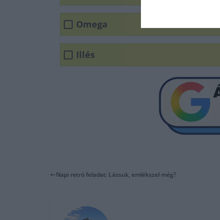
Omega
Illés
Napi retró feladat: Lássuk, emlékszel még?