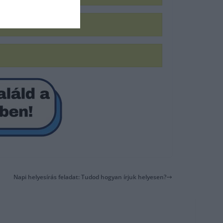
Napi helyesírás feladat: Tudod hogyan írjuk helyesen?