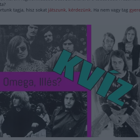
ta?
tunk tagja, hisz sokat
játszunk
,
kérdezünk
. Ha nem vagy tag
gyere