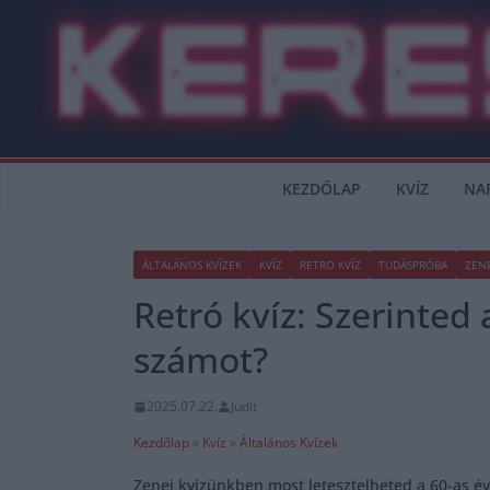
Skip
to
content
KEZDŐLAP
KVÍZ
NA
ÁLTALÁNOS KVÍZEK
KVÍZ
RETRO KVÍZ
TUDÁSPRÓBA
ZEN
Retró kvíz: Szerinted 
számot?
2025.07.22.
Judit
Kezdőlap
»
Kvíz
»
Általános Kvízek
Zenei kvízünkben most letesztelheted a 60-as é