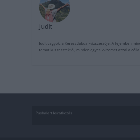
Judit
Judit vagyok, a Keresztlabda kvízszerzője. A fejemben mi
tematikus tesztekről, minden egyes kvízemet azzal a céll
Pushalert leíratkozás