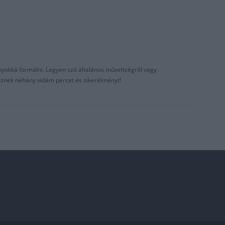
nyokká formálni. Legyen szó általános műveltségről vagy
reznek néhány vidám percet és sikerélményt!