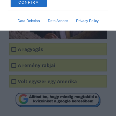
CONFIRM
Data Deletion
Data Access
Privacy Policy
A ragyogás
A remény rabjai
Volt egyszer egy Amerika