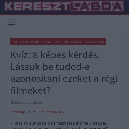
Skip
to
content
ÁLTALÁNOS KVÍZEK
FILM
KVÍZ
RETRO KVÍZ
TUDÁSPRÓBA
Kvíz: 8 képes kérdés.
Lássuk be tudod-e
azonosítani ezeket a régi
filmeket?
2025.07.22.
Judit
Kezdőlap
»
Kvíz
»
Általános Kvízek
Filmes kvízünkben 8 kérdést teszünk fel 8 képpel.
Lássuk, tudod-e melyik retró filmből van a jelenet?