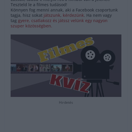
Teszteld le a filmes tudásod!
Könnyen fog menni annak, aki a Facebook csoportunk
tagja, hisz sokat
játszunk
,
kérdezünk
. Ha nem vagy
tag
gyere, csatlakozz és játssz velünk egy nagyon
szuper közösségben.
Hirdetés