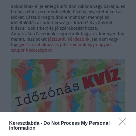
Sokunknak él jelenleg külföldön rokona vagy barátja, és
ha beszélni szeretnénk velük, bizony egyeztetni kell az
időket. Lássuk meg tudod-e mondani mennyi az
időeltolódás az adott országok között? Kvízünkből
kiderül! Sok sikert és jó szórakozást hozzá.
Annak aki a Facebook csoportunk tagja, ez könnyen fog
menni, hisz sokat
játszunk
,
kérdezünk
. Ha nem vagy
tag
gyere, csatlakozz és játssz velünk egy nagyon
szuper közösségben.
Keresztlabda -
Do Not Process My Personal
Information
Hirdetés