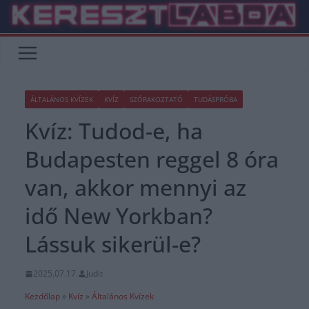
Skip
to
content
ÁLTALÁNOS KVÍZEK
KVÍZ
SZÓRAKOZTATÓ
TUDÁSPRÓBA
Kvíz: Tudod-e, ha
Budapesten reggel 8 óra
van, akkor mennyi az
idő New Yorkban?
Lássuk sikerül-e?
2025.07.17.
Judit
Kezdőlap
»
Kvíz
»
Általános Kvízek