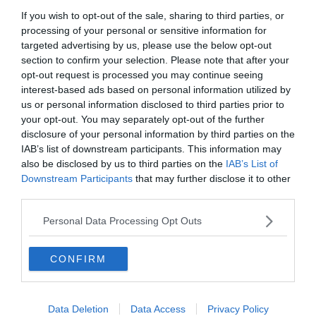
If you wish to opt-out of the sale, sharing to third parties, or
processing of your personal or sensitive information for
targeted advertising by us, please use the below opt-out
section to confirm your selection. Please note that after your
opt-out request is processed you may continue seeing
interest-based ads based on personal information utilized by
us or personal information disclosed to third parties prior to
your opt-out. You may separately opt-out of the further
disclosure of your personal information by third parties on the
IAB’s list of downstream participants. This information may
also be disclosed by us to third parties on the
IAB’s List of
Downstream Participants
that may further disclose it to other
0%
third parties.
Personal Data Processing Opt Outs
Ha Budapesten 12:00 óra
van, hány óra van
CONFIRM
Torontóban?
Data Deletion
Data Access
Privacy Policy