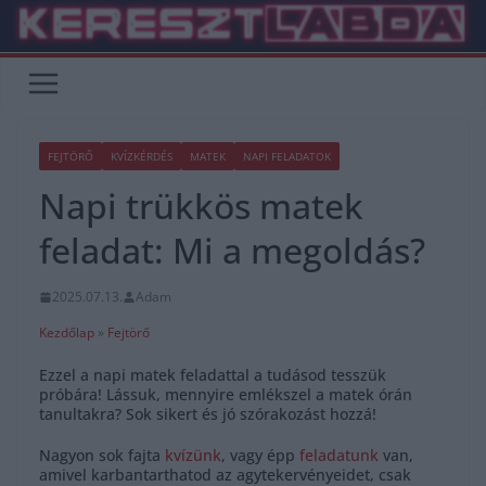
Skip
to
content
FEJTÖRŐ
KVÍZKÉRDÉS
MATEK
NAPI FELADATOK
Napi trükkös matek
feladat: Mi a megoldás?
2025.07.13.
Adam
Kezdőlap
»
Fejtörő
Ezzel a napi matek feladattal a tudásod tesszük
próbára! Lássuk, mennyire emlékszel a matek órán
tanultakra? Sok sikert és jó szórakozást hozzá!
Nagyon sok fajta
kvízünk
, vagy épp
feladatunk
van,
amivel karbantarthatod az agytekervényeidet, csak