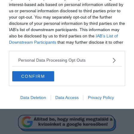
interest-based ads based on personal information utilized by
us or personal information disclosed to third parties prior to
your opt-out. You may separately opt-out of the further
disclosure of your personal information by third parties on the
IAB’s list of downstream participants. This information may
also be disclosed by us to third parties on the
IAB’s List of
Mi a megoldás?
Downstream Participants
that may further disclose it to other
third parties.
Personal Data Processing Opt Outs
202
CONFIRM
168
Data Deletion
Data Access
Privacy Policy
292