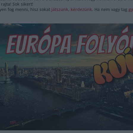
rajta! Sok sikert!
yen fog menni, hisz sokat
játszunk
,
kérdezünk
. Ha nem vagy tag
gy