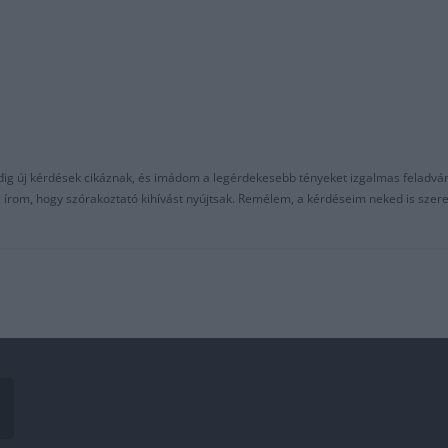
ndig új kérdések cikáznak, és imádom a legérdekesebb tényeket izgalmas feladvá
al írom, hogy szórakoztató kihívást nyújtsak. Remélem, a kérdéseim neked is sze