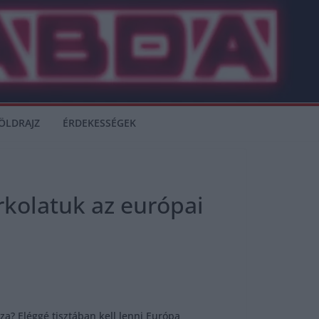
ÖLDRAJZ
ÉRDEKESSÉGEK
rkolatuk az európai
za? Eléggé tisztában kell lenni Európa