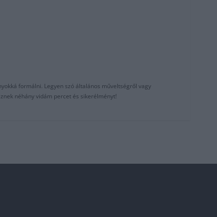
nyokká formálni. Legyen szó általános műveltségről vagy
reznek néhány vidám percet és sikerélményt!