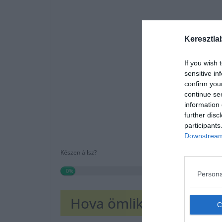
Keresztla
If you wish 
sensitive in
confirm you
continue se
information 
further disc
participants
Downstream 
Készen állsz?
0%
Persona
Hova ömlik a Visztula?