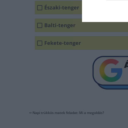
Északi-tenger
Balti-tenger
Fekete-tenger
Napi trükkös matek feladat: Mi a megoldás?