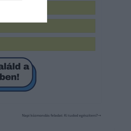
Napi közmondás feladat: Ki tudod egészíteni?