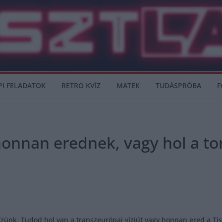
PI FELADATOK
RETRO KVÍZ
MATEK
TUDÁSPRÓBA
F
honnan erednek, vagy hol a to
vízünk. Tudod hol van a transzeurópai víziút vagy honnan ered a Tis