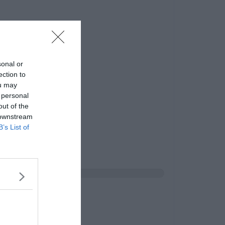
sonal or
ection to
ou may
 personal
out of the
 downstream
B’s List of