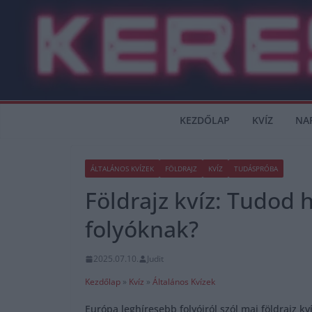
Skip
to
content
KEZDŐLAP
KVÍZ
NA
ÁLTALÁNOS KVÍZEK
FÖLDRAJZ
KVÍZ
TUDÁSPRÓBA
Földrajz kvíz: Tudod 
folyóknak?
2025.07.10.
Judit
Kezdőlap
»
Kvíz
»
Általános Kvízek
Európa leghíresebb folyóiról szól mai földrajz k