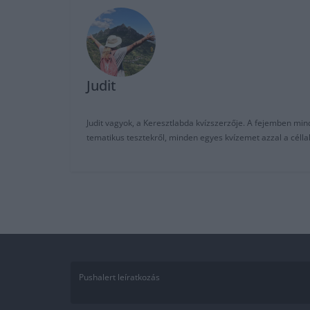
Judit
Judit vagyok, a Keresztlabda kvízszerzője. A fejemben mi
tematikus tesztekről, minden egyes kvízemet azzal a céll
Pushalert leíratkozás