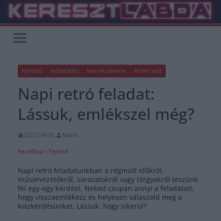
Skip
to
content
FEJTÖRŐ
KVÍZKÉRDÉS
NAPI FELADATOK
RETRO KVÍZ
Napi retró feladat:
Lássuk, emlékszel még?
2025.04.06.
Adam
Kezdőlap
»
Fejtörő
Napi retró feladatunkban a régmúlt időkről,
műsorvezetőkről, sorozatokról vagy tárgyakról teszünk
fel egy-egy kérdést. Neked csupán annyi a feladatod,
hogy visszaemlékezz és helyesen válaszold meg a
kvízkérdésünket. Lássuk, hogy sikerül?