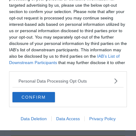
targeted advertising by us, please use the below opt-out
section to confirm your selection. Please note that after your
opt-out request is processed you may continue seeing
interest-based ads based on personal information utilized by
us or personal information disclosed to third parties prior to
your opt-out. You may separately opt-out of the further
disclosure of your personal information by third parties on the
IAB’s list of downstream participants. This information may
Hogy hívják most a
also be disclosed by us to third parties on the
IAB’s List of
Downstream Participants
that may further disclose it to other
Felszabadulás terét?
third parties.
Personal Data Processing Opt Outs
Széll Kálmán tér
CONFIRM
Ferenciek tere
Data Deletion
Data Access
Privacy Policy
Clark Ádám tér