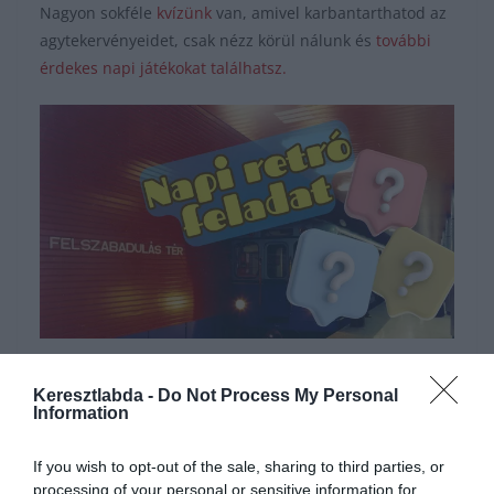
Nagyon sokféle
kvízünk
van, amivel karbantarthatod az
agytekervényeidet, csak nézz körül nálunk és
további
érdekes napi játékokat találhatsz.
Hirdetés
Keresztlabda -
Do Not Process My Personal
Information
If you wish to opt-out of the sale, sharing to third parties, or
processing of your personal or sensitive information for