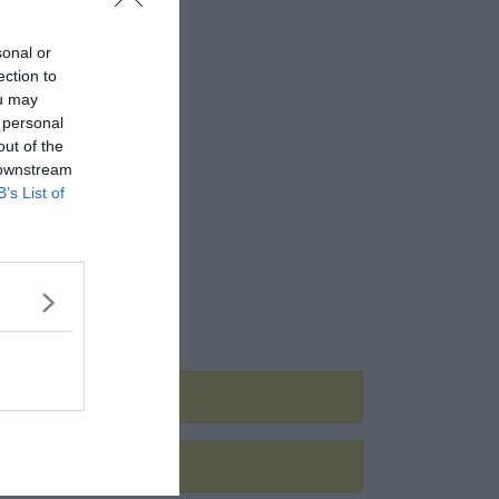
sonal or
ection to
ou may
 personal
out of the
 downstream
B’s List of