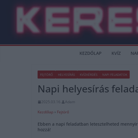
Skip
to
content
KEZDŐLAP
KVÍZ
NA
FEJTÖRŐ
HELYESÍRÁS
KVÍZKÉRDÉS
NAPI FELADATOK
Napi helyesírás felad
2025.03.16.
Adam
Kezdőlap
»
Fejtörő
Ebben a napi feladatban letesztelheted mennyire
hozzá!