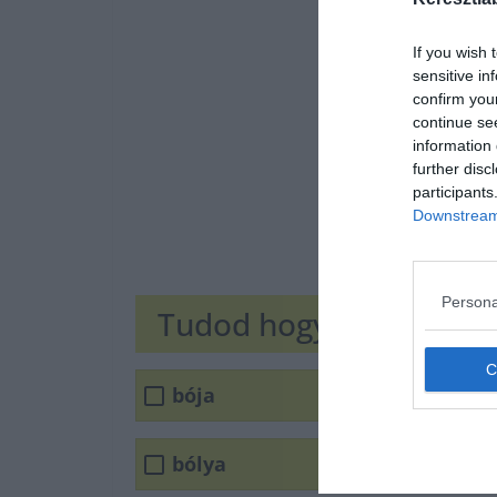
If you wish 
sensitive in
confirm you
continue se
information 
further disc
participants
Downstream 
Persona
Tudod hogyan írjuk he
bója
bólya