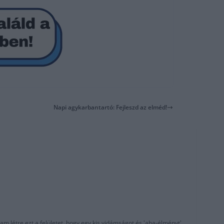
Napi agykarbantartó: Fejleszd az elméd!
am létre ezt a felületet, hogy egy kis vidámságot és 'aha-élményt'