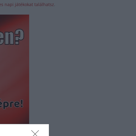
s napi játékokat találhatsz
.