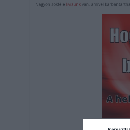
Nagyon sokféle
kvízünk
van, amivel karbantartha
Keresztla