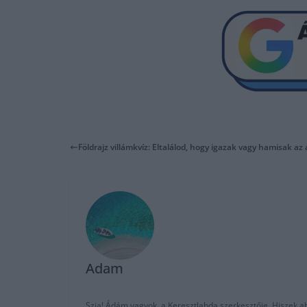
Földrajz villámkvíz: Eltalálod, hogy igazak vagy hamisak a
Adam
Szia! Ádám vagyok, a Keresztlabda szerkesztője. Hiszek abb