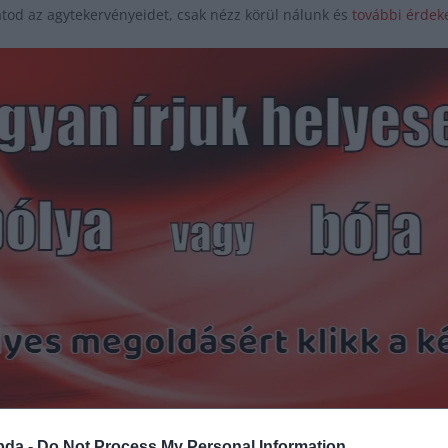
tod az agytekervényeidet, csak nézz körül nálunk és
további érdeke
Hirdetés
bda -
Do Not Process My Personal Information