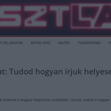
PI FELADATOK
RETRO KVÍZ
MATEK
TUDÁSPRÓBA
F
at: Tudod hogyan írjuk helyes
 ismered a magyar helyesírás szabályait. Lássuk, tudod-e hogyan ke