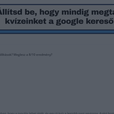
z állítások? Meglesz a 8/10 eredmény?
an, hogy a tanulás lehet játék, és egy jó kvíz a legjobb napi agytorna. Azért hozt