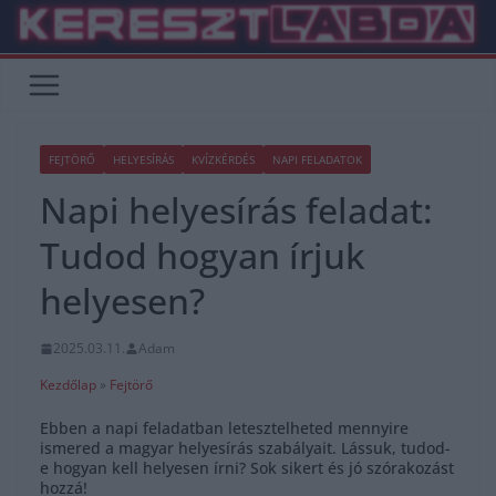
Skip
to
content
FEJTÖRŐ
HELYESÍRÁS
KVÍZKÉRDÉS
NAPI FELADATOK
Napi helyesírás feladat:
Tudod hogyan írjuk
helyesen?
2025.03.11.
Adam
Kezdőlap
»
Fejtörő
Ebben a napi feladatban letesztelheted mennyire
ismered a magyar helyesírás szabályait. Lássuk, tudod-
e hogyan kell helyesen írni? Sok sikert és jó szórakozást
hozzá!