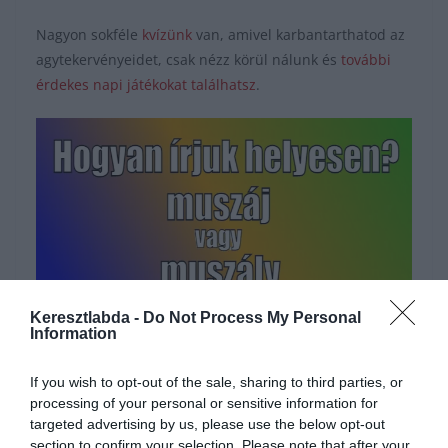
Nagyon sokféle
kvízünk
van, amivel karbantarthatod az
agytekervényeidet, csak nézz körül nálunk és
további
érdekes napi játékokat találhatsz
.
Keresztlabda -
Do Not Process My Personal
Information
Hirdetés
If you wish to opt-out of the sale, sharing to third parties, or
processing of your personal or sensitive information for
targeted advertising by us, please use the below opt-out
section to confirm your selection. Please note that after your