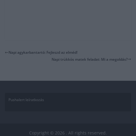
Napi agykarbantartó: Fejleszd az elméd!
Napi trükkös matek feladat: Mi a megoldás?
Pushalert leíratkozás
Copyright © 2026
. All rights reserved.