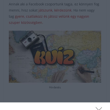
Annak aki a Facebook csoportunk tagja, ez könnyen fog
menni, hisz sokat
játszunk
,
kérdezünk
. Ha nem vagy
tag
gyere, csatlakozz és játssz velünk egy nagyon
szuper közösségben.
Hirdetés