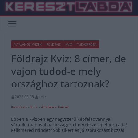
Skip
to
content
ÁLTALÁNOS KVÍZEK
FÖLDRAJZ
KVÍZ
TUDÁSPRÓBA
Földrajz Kvíz: 8 címer, de
vajon tudod-e mely
országhoz tartoznak?
2025.03.05.
Judit
Kezdőlap
»
Kvíz
»
Általános Kvízek
Ebben a kvízben egy nagyszerű képfeladvánnyal
várunk, ráadásul az országok címerei szerepelnek rajta!
Felismered mindet? Sok sikert és jó szórakozást hozzá!