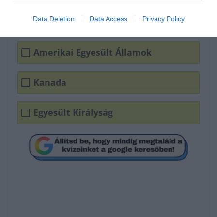
Data Deletion
Data Access
Privacy Policy
Amerikai Egyesült Államok
Kanada
Egyesült Királyság