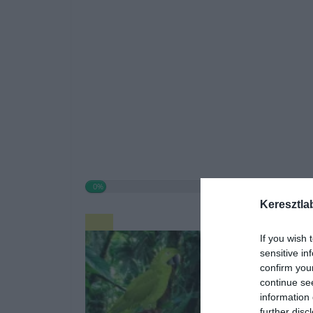
0%
Keresztla
If you wish 
sensitive in
confirm you
continue se
information 
further disc