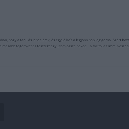
an, hogy a tanulás lehet játék, és egy jó kvíz a legjobb napi agytorna. Azért hozt
asabb fejtörőket és teszteket gyűjtöm össze neked – a focitól a filmművészeti