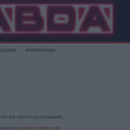
ÖLDRAJZ
ÉRDEKESSÉGEK
ül? Sok sikert és jó szórakozást.
 nálunk és
további érdekes napi