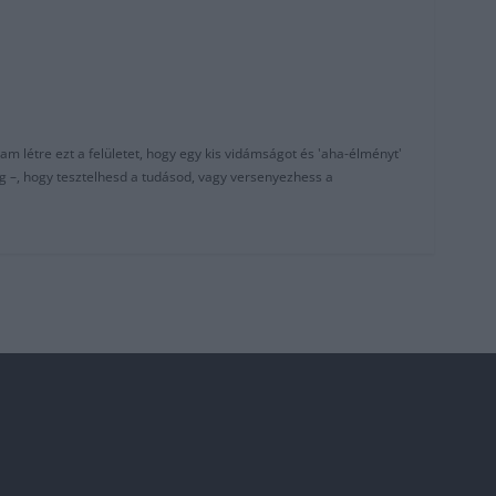
am létre ezt a felületet, hogy egy kis vidámságot és 'aha-élményt'
g –, hogy tesztelhesd a tudásod, vagy versenyezhess a