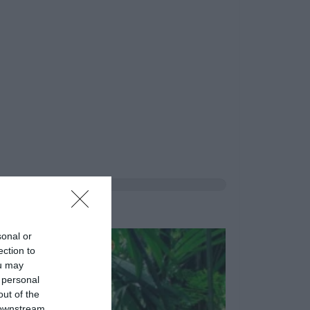
sonal or
ection to
ou may
 personal
out of the
 downstream