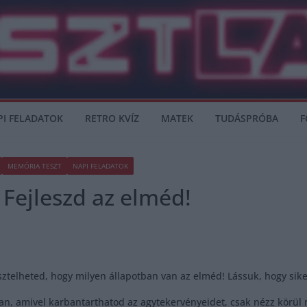
PI FELADATOK
RETRO KVÍZ
MATEK
TUDÁSPRÓBA
F
MEMÓRIA TESZT
NAPI FELADATOK
Fejleszd az elméd!
ztelheted, hogy milyen állapotban van az elméd! Lássuk, hogy siker
an, amivel karbantarthatod az agytekervényeidet, csak nézz körül