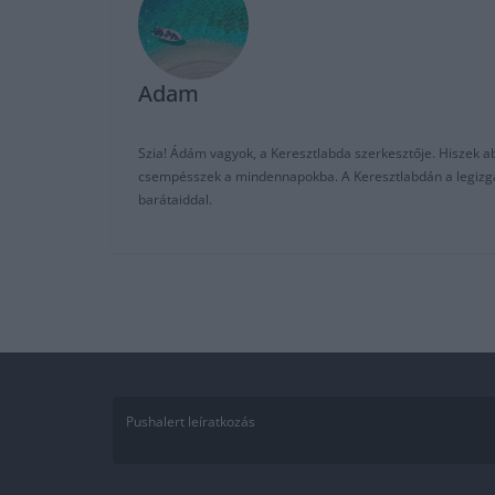
Adam
Szia! Ádám vagyok, a Keresztlabda szerkesztője. Hiszek abb
csempésszek a mindennapokba. A Keresztlabdán a legizgalm
barátaiddal.
Pushalert leíratkozás