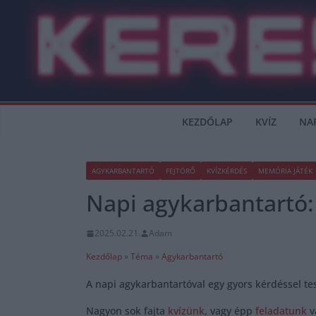
Skip
to
content
KEZDŐLAP
KVÍZ
NA
AGYKARBANTARTÓ
FEJTÖRŐ
KVÍZKÉRDÉS
MEMÓRIA JÁTÉK
Napi agykarbantartó: 
2025.02.21.
Adam
Kezdőlap
»
Téma
»
Agykarbantartó
A napi agykarbantartóval egy gyors kérdéssel tes
Nagyon sok fajta
kvízünk
, vagy épp
feladatunk
v