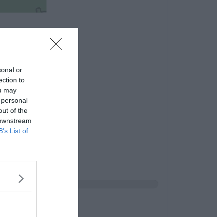
sonal or
ection to
ou may
 personal
out of the
 downstream
B’s List of