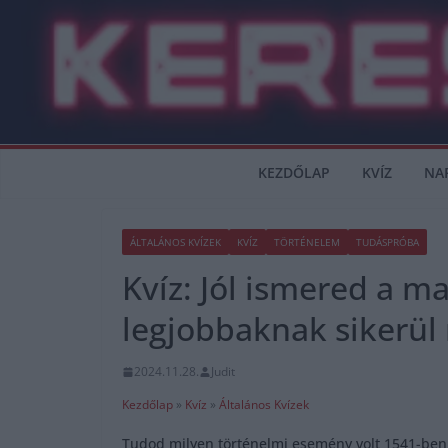
Skip
to
content
KEZDŐLAP
KVÍZ
NA
ÁLTALÁNOS KVÍZEK
KVÍZ
TÖRTÉNELEM
TUDÁSPRÓBA
Kvíz: Jól ismered a 
legjobbaknak sikerül
2024.11.28.
Judit
Kezdőlap
»
Kvíz
»
Általános Kvízek
Tudod milyen történelmi esemény volt 1541-ben,