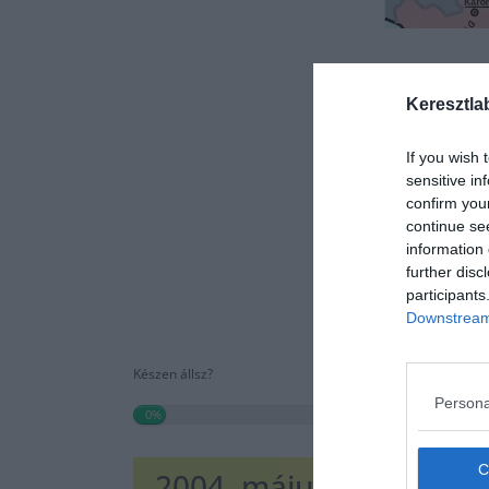
Keresztla
If you wish 
sensitive in
confirm you
continue se
information 
further disc
participants
Downstream 
Készen állsz?
Persona
0%
2004. május 1.