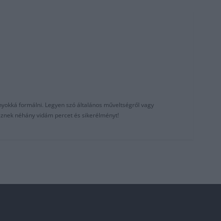
nyokká formálni. Legyen szó általános műveltségről vagy
reznek néhány vidám percet és sikerélményt!