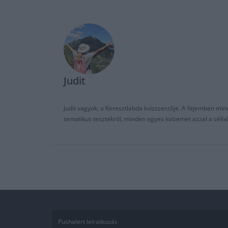
Judit
Judit vagyok, a Keresztlabda kvízszerzője. A fejemben mi
tematikus tesztekről, minden egyes kvízemet azzal a céll
Pushalert leíratkozás