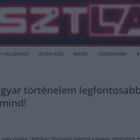
PI FELADATOK
RETRO KVÍZ
MATEK
TUDÁSPRÓBA
F
magyar történelem legfontosab
 mind!
 vagy esetleg 1868-ban? Mennyire ismered a magyar történelem évs