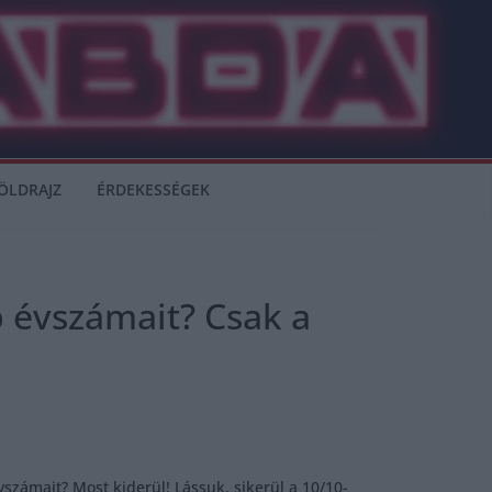
ÖLDRAJZ
ÉRDEKESSÉGEK
b évszámait? Csak a
zámait? Most kiderül! Lássuk, sikerül a 10/10-