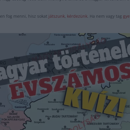
yen fog menni, hisz sokat
játszunk
,
kérdezünk
. Ha nem vagy tag
gyer