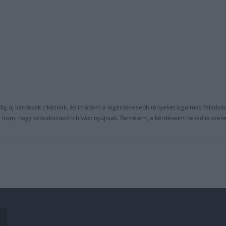
ndig új kérdések cikáznak, és imádom a legérdekesebb tényeket izgalmas feladvá
al írom, hogy szórakoztató kihívást nyújtsak. Remélem, a kérdéseim neked is sze