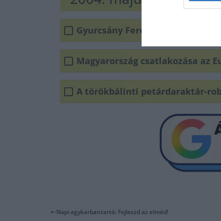
Gyurcsány Ferenc megtartja az ő
Magyarország csatlakozása az E
A törökbálinti petárdaraktár-ro
Napi agykarbantartó: Fejleszd az elméd!