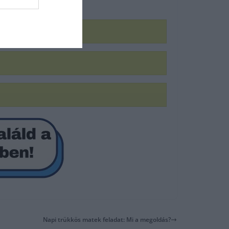
Napi trükkös matek feladat: Mi a megoldás?