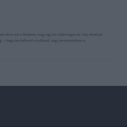
am létre ezt a felületet, hogy egy kis vidámságot és 'aha-élményt'
g –, hogy tesztelhesd a tudásod, vagy versenyezhess a