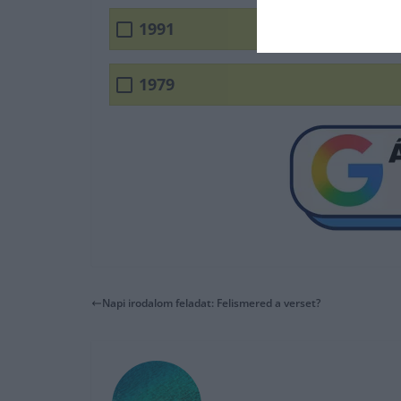
1991
1979
Napi irodalom feladat: Felismered a verset?