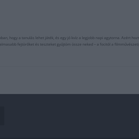
an, hogy a tanulás lehet játék, és egy jó kvíz a legjobb napi agytorna. Azért hozt
asabb fejtörőket és teszteket gyűjtöm össze neked – a focitól a filmművészeti