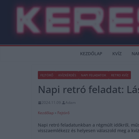
Skip
to
content
KEZDŐLAP
KVÍZ
NA
FEJTÖRŐ
KVÍZKÉRDÉS
NAPI FELADATOK
RETRO KVÍZ
Napi retró feladat: L
2024.11.09.
Adam
Kezdőlap
»
Fejtörő
Napi retró feladatunkban a régmúlt időkről, műs
visszaemlékezz és helyesen válaszold meg a kví