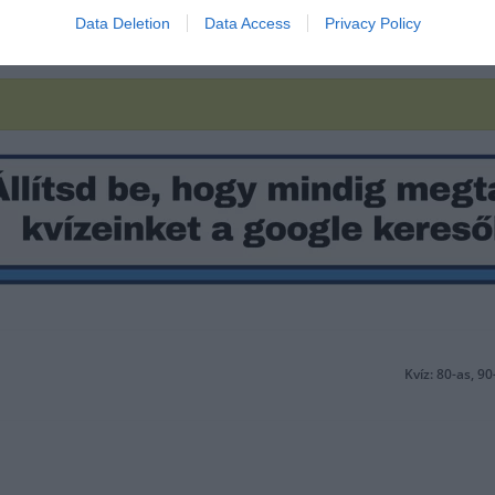
Data Deletion
Data Access
Privacy Policy
Kvíz: 80-as, 9