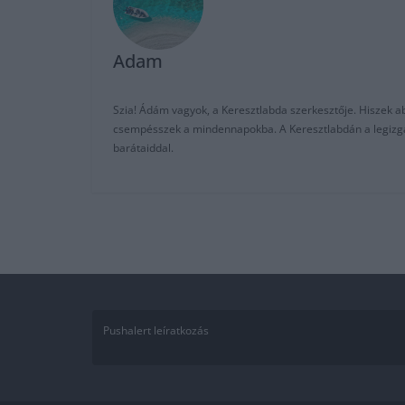
Adam
Szia! Ádám vagyok, a Keresztlabda szerkesztője. Hiszek abb
csempésszek a mindennapokba. A Keresztlabdán a legizgalm
barátaiddal.
Pushalert leíratkozás