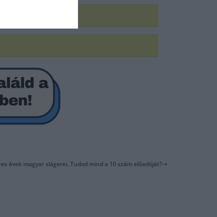
0-es évek magyar slágerei. Tudod mind a 10 szám előadóját?