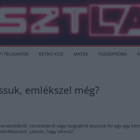
PI FELADATOK
RETRO KVÍZ
MATEK
TUDÁSPRÓBA
F
ássuk, emlékszel még?
orvezetőkről, sorozatokról vagy tárgyakról teszünk fel egy-egy ké
zkérdésünket. Lássuk, hogy sikerül?