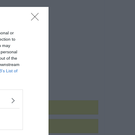
sonal or
ection to
ou may
 personal
out of the
 downstream
B’s List of