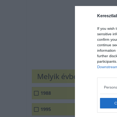
Keresztla
If you wish 
sensitive in
confirm you
continue se
information 
further disc
participants
Downstream 
Melyik évben nyílt az 
Persona
1988
1995