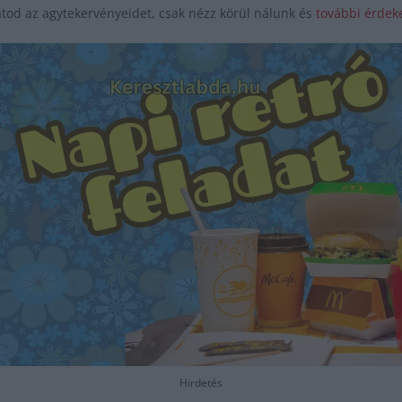
tod az agytekervényeidet, csak nézz körül nálunk és
további érdeke
Hirdetés