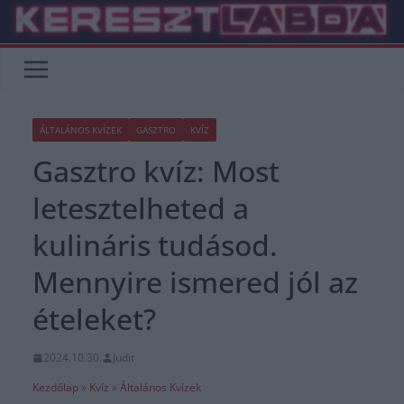
Skip
to
content
ÁLTALÁNOS KVÍZEK
GASZTRO
KVÍZ
Gasztro kvíz: Most
letesztelheted a
kulináris tudásod.
Mennyire ismered jól az
ételeket?
2024.10.30.
Judit
Kezdőlap
»
Kvíz
»
Általános Kvízek