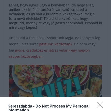
Lehet, hogy ügyes vagy a konyhában, de hogy állsz,
amikor az elméleti tudásról van szó? Ismered a
besamelt, és mi van a különféle kéksajtokkal meg a
fura nevű ételekkel? Töltsd ki a kvízünket, hogy
megtudd, mennyire vagy jó gasztronómiából. Próbáld ki
mire vagy képes!
Annak aki a Facebook csoportunk tagja, ez könnyen fog
menni, hisz sokat
játszunk
,
kérdezünk
. Ha nem vagy
tag
gyere, csatlakozz és játssz velünk egy nagyon
szuper közösségben.
Keresztlabda -
Do Not Process My Personal
Information