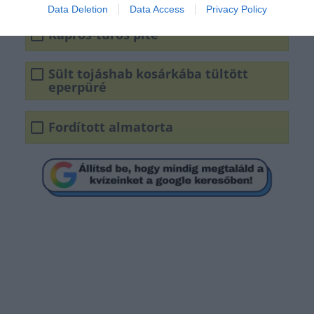
Data Deletion
Data Access
Privacy Policy
Kapros-túrós pite
Sült tojáshab kosárkába tültött
eperpüré
Fordított almatorta