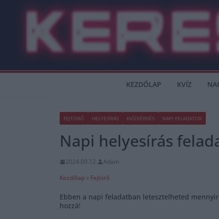
Skip
to
content
KEZDŐLAP
KVÍZ
NA
FEJTÖRŐ
HELYESÍRÁS
KVÍZKÉRDÉS
NAPI FELADATOK
Napi helyesírás felad
2024.09.12.
Adam
Kezdőlap
»
Fejtörő
Ebben a napi feladatban letesztelheted mennyire
hozzá!