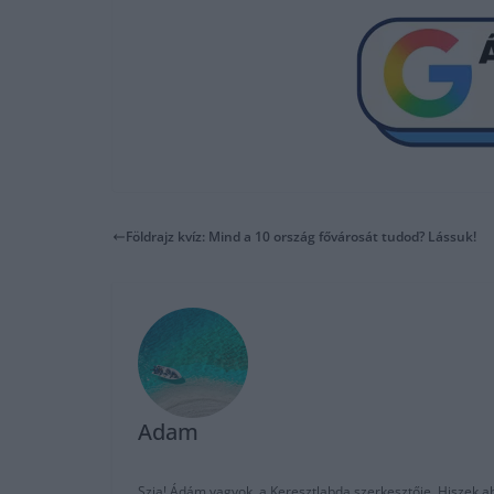
Földrajz kvíz: Mind a 10 ország fővárosát tudod? Lássuk!
Adam
Szia! Ádám vagyok, a Keresztlabda szerkesztője. Hiszek abb