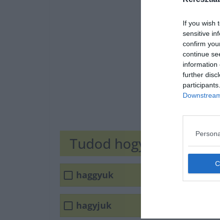
If you wish 
sensitive in
confirm you
continue se
information 
further disc
participants
Downstream 
Persona
Tudod hogyan írjuk he
haggyuk
hagyjuk