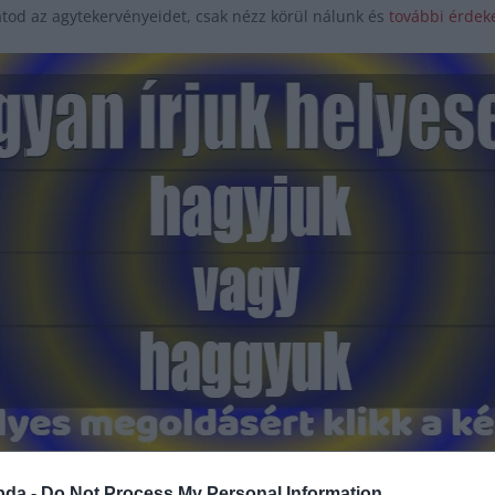
tod az agytekervényeidet, csak nézz körül nálunk és
további érdeke
Hirdetés
bda -
Do Not Process My Personal Information