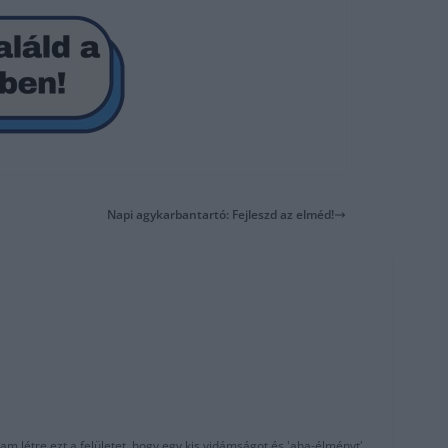
Napi agykarbantartó: Fejleszd az elméd!
am létre ezt a felületet, hogy egy kis vidámságot és 'aha-élményt'