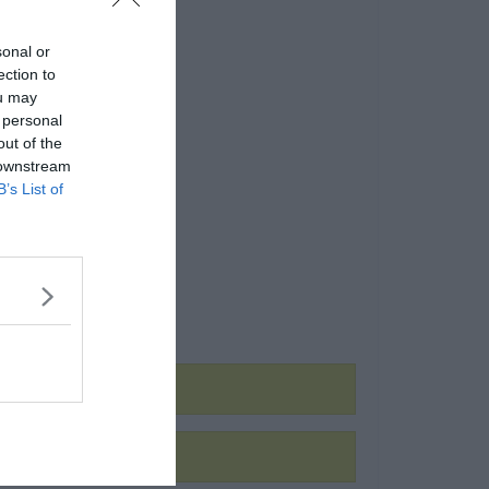
sonal or
ection to
ou may
 personal
out of the
 downstream
B’s List of