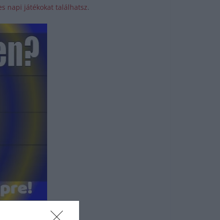
s napi játékokat találhatsz
.