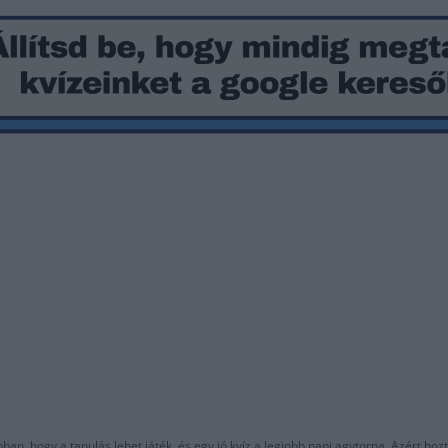
an, hogy a tanulás lehet játék, és egy jó kvíz a legjobb napi agytorna. Azért hozt