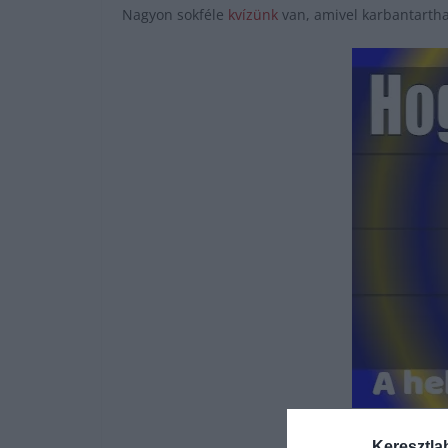
Nagyon sokféle
kvízünk
van, amivel karbantartha
Keresztla