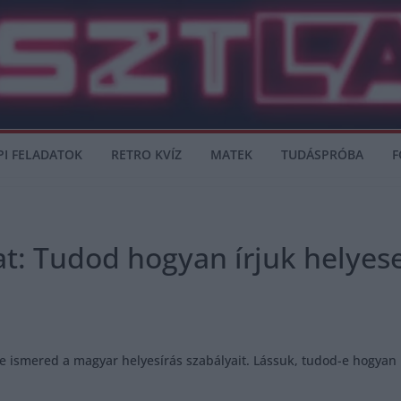
PI FELADATOK
RETRO KVÍZ
MATEK
TUDÁSPRÓBA
F
at: Tudod hogyan írjuk helyes
 ismered a magyar helyesírás szabályait. Lássuk, tudod-e hogyan ke