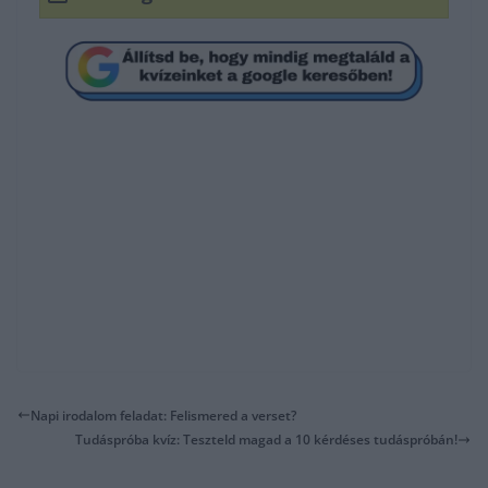
Napi irodalom feladat: Felismered a verset?
Tudáspróba kvíz: Teszteld magad a 10 kérdéses tudáspróbán!