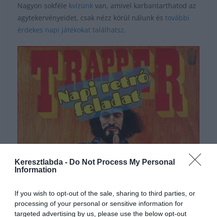
Nagyon sokféle
kvízünk
van, amivel karbantarthatod az
agytekervényeidet, csak nézz körül nálunk és
további
érdekes napi játékokat találhatsz.
Hirdetés
Keresztlabda -
Do Not Process My Personal
Information
If you wish to opt-out of the sale, sharing to third parties, or
processing of your personal or sensitive information for
targeted advertising by us, please use the below opt-out