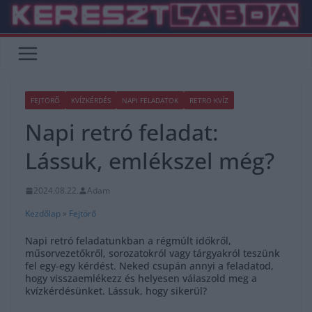
Skip
to
content
FEJTÖRŐ
KVÍZKÉRDÉS
NAPI FELADATOK
RETRO KVÍZ
Napi retró feladat:
Lássuk, emlékszel még?
2024.08.22.
Adam
Kezdőlap
»
Fejtörő
Napi retró feladatunkban a régmúlt időkről,
műsorvezetőkről, sorozatokról vagy tárgyakról teszünk
fel egy-egy kérdést. Neked csupán annyi a feladatod,
hogy visszaemlékezz és helyesen válaszold meg a
kvízkérdésünket. Lássuk, hogy sikerül?