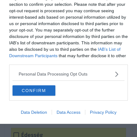
section to confirm your selection. Please note that after your
opt-out request is processed you may continue seeing
interest-based ads based on personal information utilized by
us or personal information disclosed to third parties prior to
your opt-out. You may separately opt-out of the further
disclosure of your personal information by third parties on the
IAB’s list of downstream participants. This information may
also be disclosed by us to third parties on the
IAB’s List of
Mi volt a Trapper?
Downstream Participants
that may further disclose it to other
third parties.
Personal Data Processing Opt Outs
Farmer
CONFIRM
Cipő
Data Deletion
Data Access
Privacy Policy
Újság
Édesség