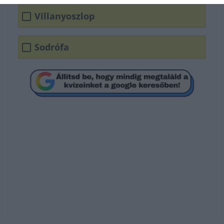
Villanyoszlop
Sodrófa