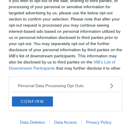
If you wish to opt-out of the sale, sharing to third parties, or
processing of your personal or sensitive information for
targeted advertising by us, please use the below opt-out
section to confirm your selection. Please note that after your
opt-out request is processed you may continue seeing
interest-based ads based on personal information utilized by
us or personal information disclosed to third parties prior to
your opt-out. You may separately opt-out of the further
disclosure of your personal information by third parties on the
IAB’s list of downstream participants. This information may
also be disclosed by us to third parties on the
IAB’s List of
Downstream Participants
that may further disclose it to other
third parties.
0%
Personal Data Processing Opt Outs
Mi lehet a bizsergefa?
CONFIRM
Egyik vége felé vatagodó bot, amivel
Data Deletion
Data Access
Privacy Policy
móresre lehetett tanítani másokat.