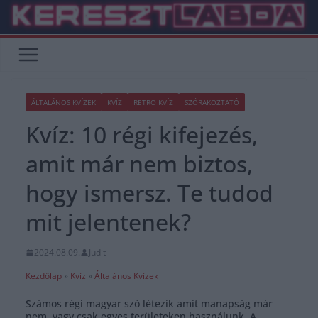
Skip
to
content
ÁLTALÁNOS KVÍZEK
KVÍZ
RETRO KVÍZ
SZÓRAKOZTATÓ
Kvíz: 10 régi kifejezés,
amit már nem biztos,
hogy ismersz. Te tudod
mit jelentenek?
2024.08.09.
Judit
Kezdőlap
»
Kvíz
»
Általános Kvízek
Számos régi magyar szó létezik amit manapság már
nem, vagy csak egyes területeken használunk. A