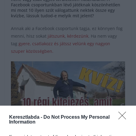
Facebook csoportunkban lévő játéknak köszönhetően
mi most 10 ilyen szót válogattunk nektek össze egy
kvízbe, lássuk tudod-e melyik mit jelent?
Annak aki a Facebook csoportunk tagja, ez könnyen fog
menni, hisz sokat
játszunk
,
kérdezünk
. Ha nem vagy
tag
gyere, csatlakozz és játssz velünk egy nagyon
szuper közösségben.
Keresztlabda -
Do Not Process My Personal
Information
Hirdetés