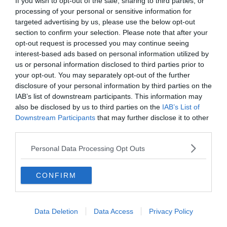
If you wish to opt-out of the sale, sharing to third parties, or
processing of your personal or sensitive information for
targeted advertising by us, please use the below opt-out
section to confirm your selection. Please note that after your
opt-out request is processed you may continue seeing
interest-based ads based on personal information utilized by
us or personal information disclosed to third parties prior to
your opt-out. You may separately opt-out of the further
disclosure of your personal information by third parties on the
IAB’s list of downstream participants. This information may
0%
also be disclosed by us to third parties on the
IAB’s List of
Downstream Participants
that may further disclose it to other
third parties.
A hunok királyának
Attilának volt a bázisa,
Personal Data Processing Opt Outs
jelenleg itt található a
Pick szalámigyár.
CONFIRM
Csongrád
Data Deletion
Data Access
Privacy Policy