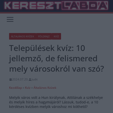
Skip
to
content
ÁLTALÁNOS KVÍZEK
FÖLDRAJZ
KVÍZ
Települések kvíz: 10
jellemző, de felismered
mely városokról van szó?
2024.07.20.
Judit
Kezdőlap
»
Kvíz
»
Általános Kvízek
Melyik város volt a Hun királynak, Attilának a székhelye
és melyik híres a hagymájáról? Lássuk, tudod-e, a 10
kérdéses kvízben melyik városhoz mi köthető?