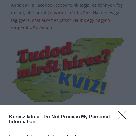
Annak aki a Facebook csoportunk tagja, ez könnyen fog
menni, hisz sokat
játsszunk
,
kérdezünk
. Ha nem vagy
tag
gyere, csatlakozz és játssz velünk egy nagyon
szuper közösségben.
Hirdetés
Keresztlabda -
Do Not Process My Personal
Information