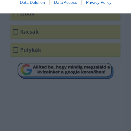
Data Deletion
Data Access
Privacy Policy
Libák
Kacsák
Pulykák