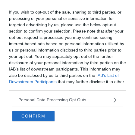
If you wish to opt-out of the sale, sharing to third parties, or
processing of your personal or sensitive information for
targeted advertising by us, please use the below opt-out
section to confirm your selection. Please note that after your
opt-out request is processed you may continue seeing
interest-based ads based on personal information utilized by
us or personal information disclosed to third parties prior to
your opt-out. You may separately opt-out of the further
disclosure of your personal information by third parties on the
IAB’s list of downstream participants. This information may
also be disclosed by us to third parties on the
IAB’s List of
Downstream Participants
that may further disclose it to other
0%
third parties.
Personal Data Processing Opt Outs
Milyen baromfi volt a
simabőrű legutolsó két
CONFIRM
madara amit Vuk
ellopott?