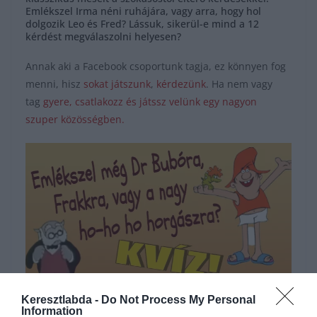
Emlékszel Irma néni ruhájára, vagy arra, hogy hol
dolgozik Leo és Fred? Lássuk, sikerül-e mind a 12
kérdést megválaszolni helyesen?
Annak aki a Facebook csoportunk tagja, ez könnyen fog
menni, hisz
sokat játszunk
,
kérdezünk
. Ha nem vagy
tag
gyere, csatlakozz és játssz velünk egy nagyon
szuper közösségben.
Keresztlabda -
Do Not Process My Personal
Hirdetés
Information