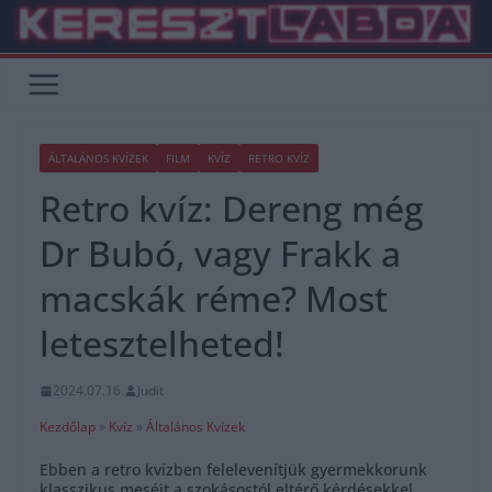
Skip
to
content
ÁLTALÁNOS KVÍZEK
FILM
KVÍZ
RETRO KVÍZ
Retro kvíz: Dereng még
Dr Bubó, vagy Frakk a
macskák réme? Most
letesztelheted!
2024.07.16.
Judit
Kezdőlap
»
Kvíz
»
Általános Kvízek
Ebben a retro kvízben felelevenítjük gyermekkorunk
klasszikus meséit a szokásostól eltérő kérdésekkel.