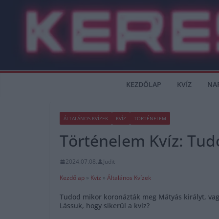
Skip
to
content
KEZDŐLAP
KVÍZ
NA
ÁLTALÁNOS KVÍZEK
KVÍZ
TÖRTÉNELEM
Történelem Kvíz: Tud
2024.07.08.
Judit
Kezdőlap
»
Kvíz
»
Általános Kvízek
Tudod mikor koronázták meg Mátyás királyt, vag
Lássuk, hogy sikerül a kvíz?