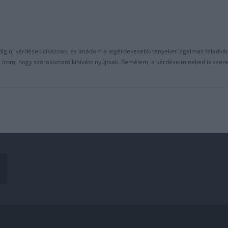
ndig új kérdések cikáznak, és imádom a legérdekesebb tényeket izgalmas feladvá
al írom, hogy szórakoztató kihívást nyújtsak. Remélem, a kérdéseim neked is sze