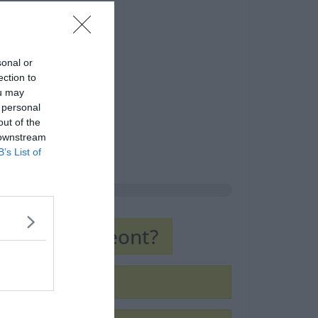
sonal or
ection to
ou may
 personal
out of the
 downstream
B’s List of
parte Napoleont?