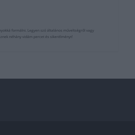
nyokká formálni. Legyen szó általános műveltségről vagy
reznek néhány vidám percet és sikerélményt!