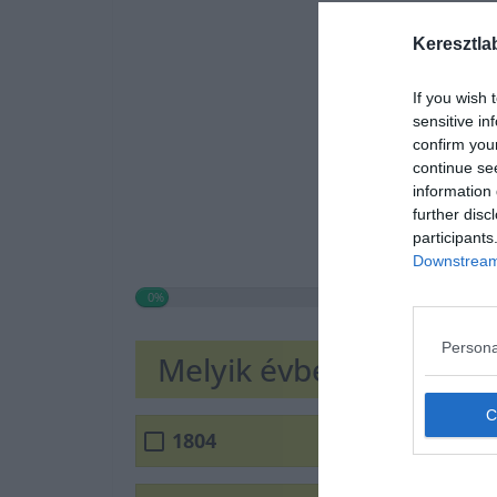
Keresztla
If you wish 
sensitive in
confirm you
continue se
information 
further disc
participants
Downstream 
0%
Persona
Melyik évben koronázt
1804