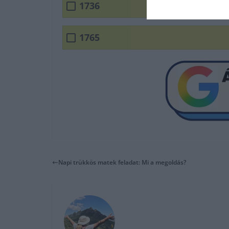
1736
1765
Napi trükkös matek feladat: Mi a megoldás?