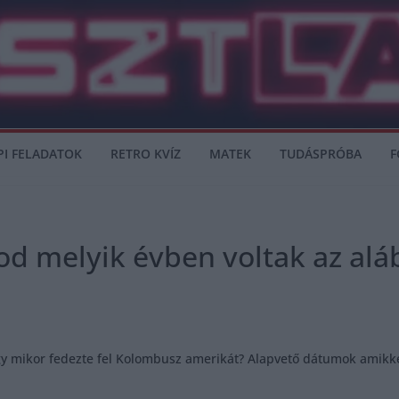
PI FELADATOK
RETRO KVÍZ
MATEK
TUDÁSPRÓBA
F
od melyik évben voltak az al
y mikor fedezte fel Kolombusz amerikát? Alapvető dátumok amikke