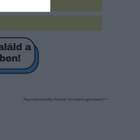
Napi közmondás feladat: Ki tudod egészíteni?