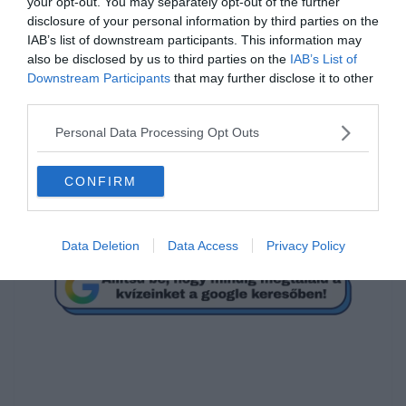
Mikor csatlakozott
your opt-out. You may separately opt-out of the further
Magyarország az Európai
disclosure of your personal information by third parties on the
IAB’s list of downstream participants. This information may
Unióhoz?
also be disclosed by us to third parties on the
IAB’s List of
Downstream Participants
that may further disclose it to other
third parties.
2000 május 1.
Personal Data Processing Opt Outs
2005 május 1.
CONFIRM
2004 május 1.
Data Deletion
Data Access
Privacy Policy