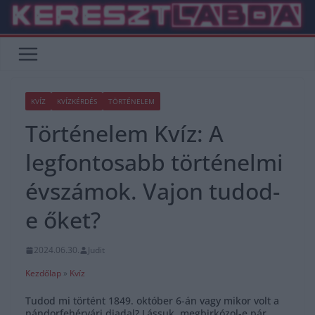
Skip
to
content
KVÍZ
KVÍZKÉRDÉS
TÖRTÉNELEM
Történelem Kvíz: A
legfontosabb történelmi
évszámok. Vajon tudod-
e őket?
2024.06.30.
Judit
Kezdőlap
»
Kvíz
Tudod mi történt 1849. október 6-án vagy mikor volt a
nándorfehérvári diadal? Lássuk, megbirkózol-e pár