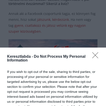
történelmi évszámmal? Sikerül a kvíz?
Annak aki a Facebook csoportunk tagja, ez könnyen fog
menni, hisz sokat
játszunk
,
kérdezünk
. Ha nem vagy
tag
gyere, csatlakozz és játssz velünk egy nagyon
szuper közösségben.
Keresztlabda -
Do Not Process My Personal
Information
If you wish to opt-out of the sale, sharing to third parties, or
processing of your personal or sensitive information for
targeted advertising by us, please use the below opt-out
section to confirm your selection. Please note that after your
opt-out request is processed you may continue seeing
0%
interest-based ads based on personal information utilized by
us or personal information disclosed to third parties prior to