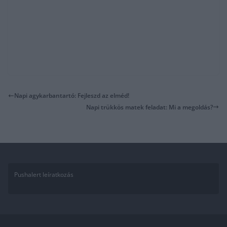
Napi agykarbantartó: Fejleszd az elméd!
Napi trükkös matek feladat: Mi a megoldás?
Pushalert leíratkozás