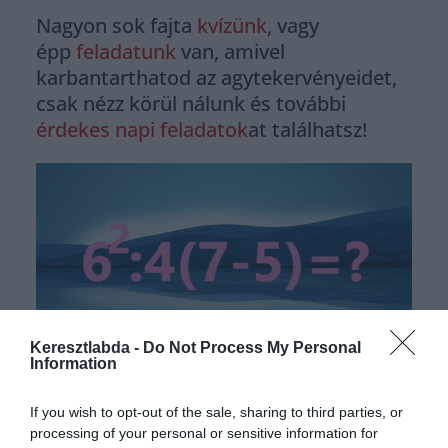
Nagyon sok fajta
kvízünk
, vagy
épp
feladatunk
van, amivel
karbantarthatod az agytekervényeidet,
csak nézz körül nálunk és további
érdekes napi feladatok
at találhatsz!
Keresztlabda -
Do Not Process My Personal
Information
Hirdetés
If you wish to opt-out of the sale, sharing to third parties, or
processing of your personal or sensitive information for