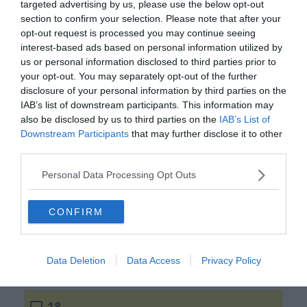
targeted advertising by us, please use the below opt-out
section to confirm your selection. Please note that after your
opt-out request is processed you may continue seeing
interest-based ads based on personal information utilized by
us or personal information disclosed to third parties prior to
your opt-out. You may separately opt-out of the further
disclosure of your personal information by third parties on the
IAB’s list of downstream participants. This information may
also be disclosed by us to third parties on the
IAB’s List of
Downstream Participants
that may further disclose it to other
third parties.
Mi a megoldás?
Personal Data Processing Opt Outs
CONFIRM
4,5
Data Deletion
Data Access
Privacy Policy
9
18