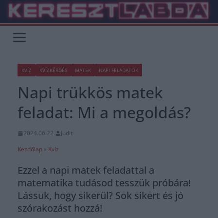
Skip
to
content
KVÍZ
KVÍZKÉRDÉS
MATEK
NAPI FELADATOK
Napi trükkös matek
feladat: Mi a megoldás?
2024.06.22.
Judit
Kezdőlap
»
Kvíz
Ezzel a napi matek feladattal a
matematika tudásod tesszük próbára!
Lássuk, hogy sikerül? Sok sikert és jó
szórakozást hozzá!