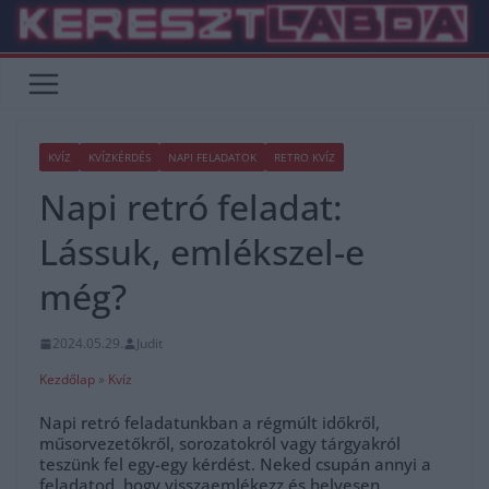
Skip
to
content
KVÍZ
KVÍZKÉRDÉS
NAPI FELADATOK
RETRO KVÍZ
Napi retró feladat:
Lássuk, emlékszel-e
még?
2024.05.29.
Judit
Kezdőlap
»
Kvíz
Napi retró feladatunkban a régmúlt időkről,
műsorvezetőkről, sorozatokról vagy tárgyakról
teszünk fel egy-egy kérdést. Neked csupán annyi a
feladatod, hogy visszaemlékezz és helyesen