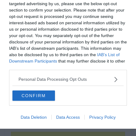
targeted advertising by us, please use the below opt-out
section to confirm your selection. Please note that after your
opt-out request is processed you may continue seeing
interest-based ads based on personal information utilized by
us or personal information disclosed to third parties prior to
your opt-out. You may separately opt-out of the further
disclosure of your personal information by third parties on the
IAB’s list of downstream participants. This information may
also be disclosed by us to third parties on the
IAB’s List of
Downstream Participants
that may further disclose it to other
third parties.
Hogyan hívták a képen
látható játékot?
Personal Data Processing Opt Outs
CONFIRM
Moncsicsi
Data Deletion
Data Access
Privacy Policy
Tamagocsi