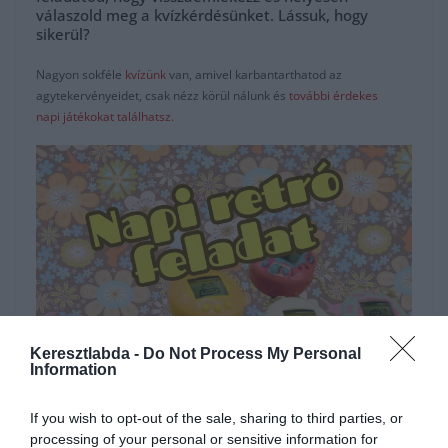
válaszold meg a kvízkérdésünket. Lássuk, hogy
sikerül?
Nagyon sokféle
kvízünk
van, amivel karbantarthatod az
agytekervényeidet, csak nézz körül nálunk és
további érdekes
napi játékokat találhatsz.
Keresztlabda -
Do Not Process My Personal
Information
Hirdetés
If you wish to opt-out of the sale, sharing to third parties, or
processing of your personal or sensitive information for