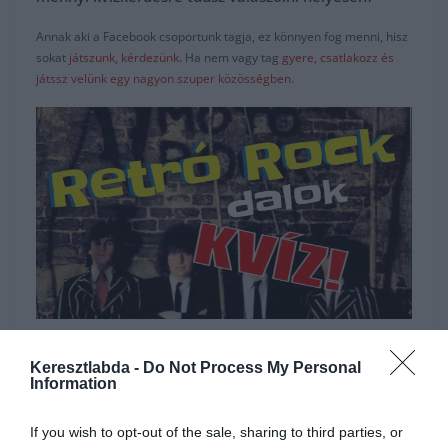
Annak aki a Facebook csoportunk tagja, ez könnyen fog menni, hisz
sokat
játszunk
,
kérdezünk
. Ha nem vagy tag
gyere, csatlakozz és
játssz velünk egy nagyon szuper közösségben.
Hirdetés
Keresztlabda -
Do Not Process My Personal
Information
If you wish to opt-out of the sale, sharing to third parties, or