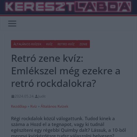
Skip
to
content
ÁLTALÁNOS KVÍZEK
KVÍZ
RETRO KVÍZ
ZENE
Retró zene kvíz:
Emlékszel még ezekre a
retró rockdalokra?
2024.05.24.
Judit
Kezdőlap
»
Kvíz
»
Általános Kvízek
Régi rockdalok közül válogattunk. Tudod kinek a
száma a Hozd el a tegnapot, vagy ki tudnál
egészíteni egy régebbi Quimby dalt? Lássuk, a 10-ből
mennyi kvízkérdésre tudsz válaszolni helyesen?