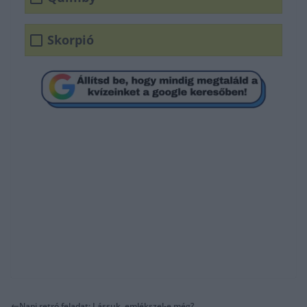
Skorpió
Napi retró feladat: Lássuk, emlékszel-e még?