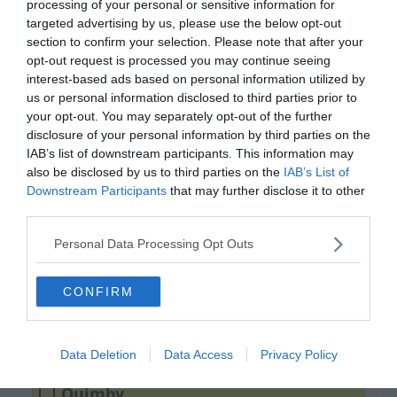
processing of your personal or sensitive information for
targeted advertising by us, please use the below opt-out
section to confirm your selection. Please note that after your
opt-out request is processed you may continue seeing
interest-based ads based on personal information utilized by
us or personal information disclosed to third parties prior to
your opt-out. You may separately opt-out of the further
disclosure of your personal information by third parties on the
IAB’s list of downstream participants. This information may
Készen állsz?
also be disclosed by us to third parties on the
IAB’s List of
Downstream Participants
that may further disclose it to other
0%
third parties.
Personal Data Processing Opt Outs
Melyik együttes száma a
16 tonna fekete szén?
CONFIRM
Republic
Data Deletion
Data Access
Privacy Policy
Quimby