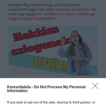
Könnyen fog menni annak, aki a Facebook
csoportunk tagja, hisz sokat
játszunk
,
kérdezünk
. Ha
nem vagy tag
gyere, csatlakozz és játssz velünk egy
nagyon szuper közösségben.
Hirdetés
Keresztlabda -
Do Not Process My Personal
Information
If you wish to opt-out of the sale, sharing to third parties, or