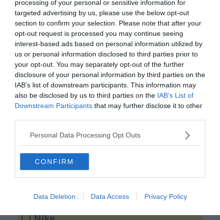
processing of your personal or sensitive information for
targeted advertising by us, please use the below opt-out
section to confirm your selection. Please note that after your
opt-out request is processed you may continue seeing
interest-based ads based on personal information utilized by
us or personal information disclosed to third parties prior to
your opt-out. You may separately opt-out of the further
disclosure of your personal information by third parties on the
IAB’s list of downstream participants. This information may
Készen állsz?
also be disclosed by us to third parties on the
IAB’s List of
Downstream Participants
that may further disclose it to other
0%
third parties.
Personal Data Processing Opt Outs
Melyik márka szlogenje
a: „Just do it.”
CONFIRM
Sketchers
Data Deletion
Data Access
Privacy Policy
Nike