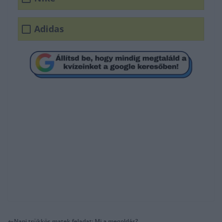
Adidas
Napi trükkös matek feladat: Mi a megoldás?