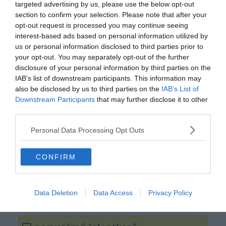
targeted advertising by us, please use the below opt-out
section to confirm your selection. Please note that after your
opt-out request is processed you may continue seeing
interest-based ads based on personal information utilized by
us or personal information disclosed to third parties prior to
your opt-out. You may separately opt-out of the further
disclosure of your personal information by third parties on the
IAB’s list of downstream participants. This information may
also be disclosed by us to third parties on the
IAB’s List of
Downstream Participants
that may further disclose it to other
third parties.
Lássuk, tudod-e?
Personal Data Processing Opt Outs
Tudod hogyan írjuk
CONFIRM
helyesen?
Data Deletion
Data Access
Privacy Policy
nagy számú jelentkező