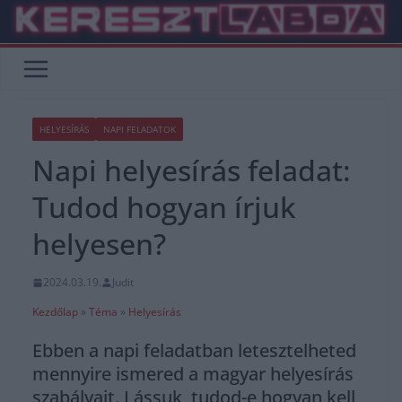
Skip
to
content
HELYESÍRÁS
NAPI FELADATOK
Napi helyesírás feladat:
Tudod hogyan írjuk
helyesen?
2024.03.19.
Judit
Kezdőlap
»
Téma
»
Helyesírás
Ebben a napi feladatban letesztelheted
mennyire ismered a magyar helyesírás
szabályait. Lássuk, tudod-e hogyan kell