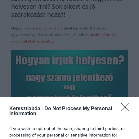
helyesen írni? Sok sikert és jó
szórakozást hozzá!
Nagyon sokféle
kvízünk
van, amivel karbantarthatod az
agytekervényeidet, csak nézz körül nálunk és
további érdekes
napi játékokat találhatsz.
Keresztlabda -
Do Not Process My Personal
Information
Hirdetés
If you wish to opt-out of the sale, sharing to third parties, or
processing of your personal or sensitive information for