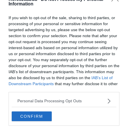
Information
If you wish to opt-out of the sale, sharing to third parties, or
processing of your personal or sensitive information for
targeted advertising by us, please use the below opt-out
section to confirm your selection. Please note that after your
opt-out request is processed you may continue seeing
interest-based ads based on personal information utilized by
us or personal information disclosed to third parties prior to
Készen állsz?
your opt-out. You may separately opt-out of the further
0%
disclosure of your personal information by third parties on the
IAB’s list of downstream participants. This information may
also be disclosed by us to third parties on the
IAB’s List of
Egy buszos utazás 1,5
Downstream Participants
that may further disclose it to other
órát vesz igénybe.
third parties.
Repülővel ugyanez az út
Personal Data Processing Opt Outs
30 perc. Hányszor
gyorsabb repülővel
CONFIRM
menni?