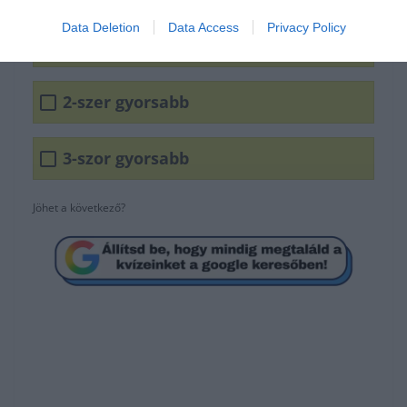
Data Deletion
Data Access
Privacy Policy
4-szer gyorsabb
2-szer gyorsabb
3-szor gyorsabb
Jöhet a következő?