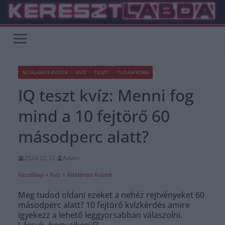
Skip
to
content
ÁLTALÁNOS KVÍZEK
KVÍZ
TESZT
TUDÁSPRÓBA
IQ teszt kvíz: Menni fog
mind a 10 fejtörő 60
másodperc alatt?
2024.02.12.
Adam
Kezdőlap
»
Kvíz
»
Általános Kvízek
Meg tudod oldani ezeket a nehéz rejtvényeket 60
másodperc alatt? 10 fejtörő kvízkérdés amire
igyekezz a lehető leggyorsabban válaszolni.