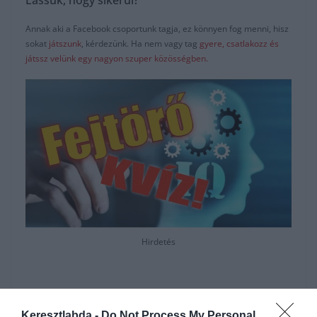
Lássuk, hogy sikerül?
Annak aki a Facebook csoportunk tagja, ez könnyen fog menni, hisz
sokat
játszunk
, kérdezünk. Ha nem vagy tag
gyere, csatlakozz és
játssz velünk egy nagyon szuper közösségben.
Hirdetés
Keresztlabda -
Do Not Process My Personal