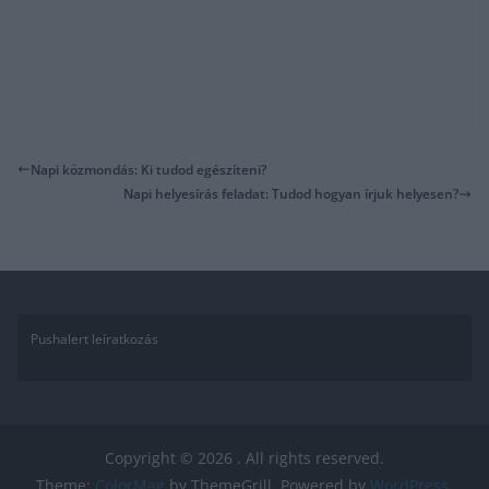
Napi közmondás: Ki tudod egészíteni?
Napi helyesírás feladat: Tudod hogyan írjuk helyesen?
Pushalert leíratkozás
Copyright © 2026
. All rights reserved.
Theme:
ColorMag
by ThemeGrill. Powered by
WordPress
.