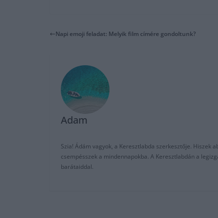
Napi emoji feladat: Melyik film címére gondoltunk?
Adam
Szia! Ádám vagyok, a Keresztlabda szerkesztője. Hiszek abb
csempésszek a mindennapokba. A Keresztlabdán a legizgalm
barátaiddal.