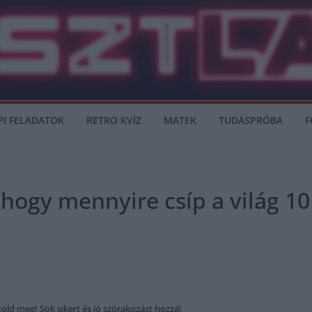
PI FELADATOK
RETRO KVÍZ
MATEK
TUDÁSPRÓBA
F
, hogy mennyire csíp a világ 1
ld meg! Sok sikert és jó szórakozást hozzá!