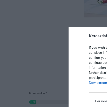
Keresztla
If you wish 
sensitive in
confirm you
continue se
information 
further disc
participants
Downstream 
Készen állsz?
Persona
0%