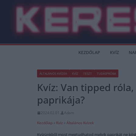
Skip
to
content
KEZDŐLAP
KVÍZ
NA
ÁLTALÁNOS KVÍZEK
KVÍZ
TESZT
TUDÁSPRÓBA
Kvíz: Van tipped róla
paprikája?
2024.02.01.
Adam
Kezdőlap
»
Kvíz
»
Általános Kvízek
Kvízünkből most megtudhatod melyik paprikát ne kósto