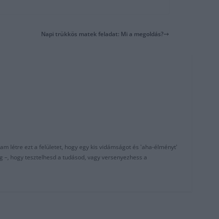
Napi trükkös matek feladat: Mi a megoldás?
am létre ezt a felületet, hogy egy kis vidámságot és 'aha-élményt'
g –, hogy tesztelhesd a tudásod, vagy versenyezhess a