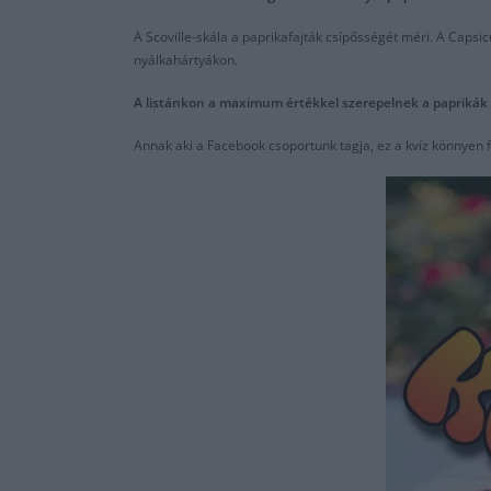
A Scoville-skála a paprikafajták csípősségét méri. A Caps
nyálkahártyákon.
A listánkon a maximum értékkel szerepelnek a paprikák (t
Annak aki a Facebook csoportunk tagja, ez a kvíz könnyen 