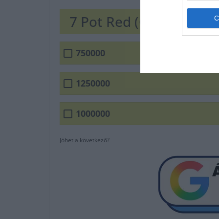
7 Pot Red (Giant)
750000
1250000
1000000
Jöhet a következő?