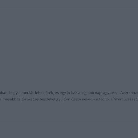
an, hogy a tanulás lehet játék, és egy jó kvíz a legjobb napi agytorna. Azért hozt
asabb fejtörőket és teszteket gyűjtöm össze neked – a focitól a filmművészeti