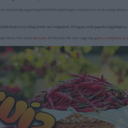
icum nemzetség tagjai (paprikafélék) csípősségét a kapszaicin nevű anyag okozza.
öbb listán is az átlag érték van megadva). A hegyes erős paprika legjobbjai is
fog menni, hisz sokat
játszunk
, kérdezünk. Ha nem vagy tag
gyere, csatlakozz és 