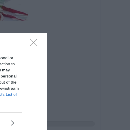
sonal or
ection to
ou may
 personal
out of the
 downstream
B’s List of