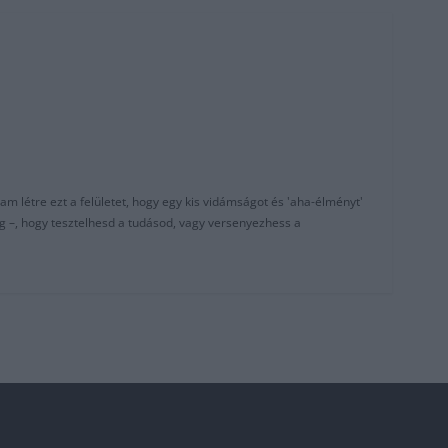
am létre ezt a felületet, hogy egy kis vidámságot és 'aha-élményt'
g –, hogy tesztelhesd a tudásod, vagy versenyezhess a