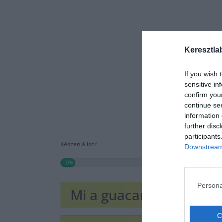
Keresztla
If you wish 
sensitive in
confirm you
continue se
information 
further disc
participants
Készen állsz?
Downstream 
0%
Persona
Mi a guacamole legfőbb