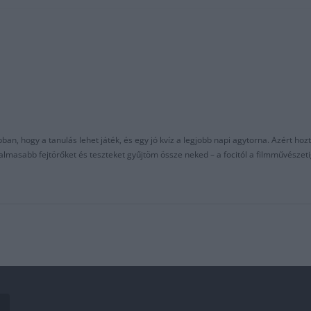
an, hogy a tanulás lehet játék, és egy jó kvíz a legjobb napi agytorna. Azért hozt
asabb fejtörőket és teszteket gyűjtöm össze neked – a focitól a filmművészeti