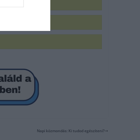
Napi közmondás: Ki tudod egészíteni?