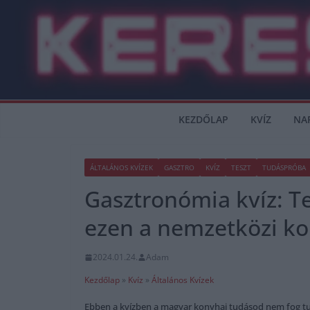
Skip
to
content
KEZDŐLAP
KVÍZ
NA
ÁLTALÁNOS KVÍZEK
GASZTRO
KVÍZ
TESZT
TUDÁSPRÓBA
Gasztronómia kvíz: Te
ezen a nemzetközi ko
2024.01.24.
Adam
Kezdőlap
»
Kvíz
»
Általános Kvízek
Ebben a kvízben a magyar konyhai tudásod nem fog tudn