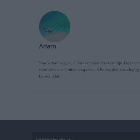
Adam
Szia! Ádám vagyok, a Keresztlabda szerkesztője. Hiszek abb
csempésszek a mindennapokba. A Keresztlabdán a legizgalm
barátaiddal.
Pushalert leíratkozás