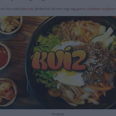
nni, hisz sokat
játszunk
, kérdezünk. Ha nem vagy tag
gyere, csatlakozz és játss
Hirdetés