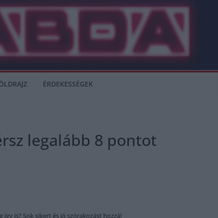
ÖLDRAJZ
ÉRDEKESSÉGEK
érsz legalább 8 pontot
gy is? Sok sikert és jó szórakozást hozzá!