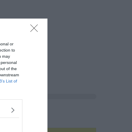
sonal or
ection to
ou may
 personal
out of the
 downstream
B’s List of