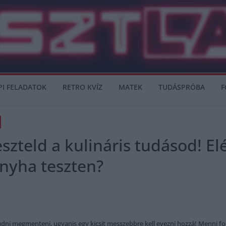
PI FELADATOK
RETRO KVÍZ
MATEK
TUDÁSPRÓBA
F
szteld a kulináris tudásod! El
nyha teszten?
i megmenteni, ugyanis egy kicsit messzebbre kell evezni hozzá! Menni fog í