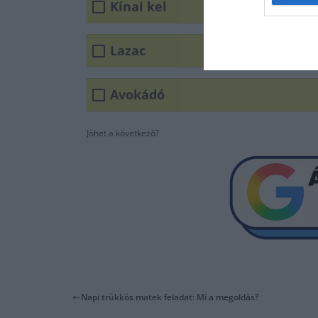
Kínai kel
Lazac
Avokádó
Jöhet a következő?
Napi trükkös matek feladat: Mi a megoldás?