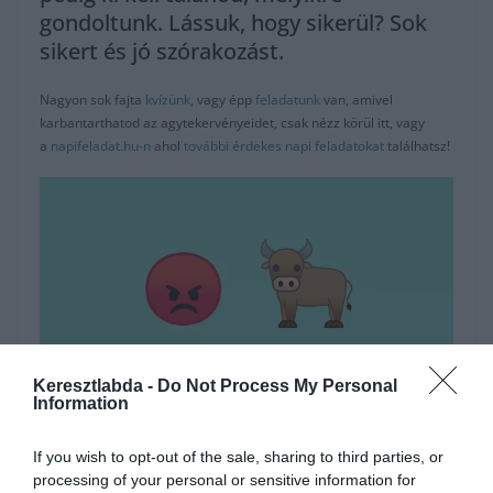
gondoltunk. Lássuk, hogy sikerül? Sok
sikert és jó szórakozást.
Nagyon sok fajta
kvízünk
, vagy épp
feladatunk
van, amivel
karbantarthatod az agytekervényeidet, csak nézz körül itt, vagy
a
napifeladat.hu-n
ahol
további érdekes napi feladatokat
találhatsz!
Keresztlabda -
Do Not Process My Personal
Information
Hirdetés
If you wish to opt-out of the sale, sharing to third parties, or
processing of your personal or sensitive information for