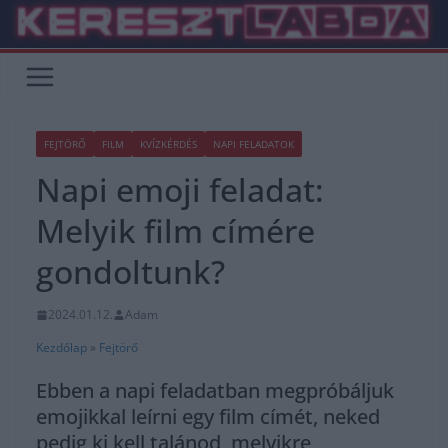
Skip
to
content
FEJTÖRŐ
FILM
KVÍZKÉRDÉS
NAPI FELADATOK
Napi emoji feladat:
Melyik film címére
gondoltunk?
2024.01.12.
Adam
Kezdőlap
»
Fejtörő
Ebben a napi feladatban megpróbáljuk
emojikkal leírni egy film címét, neked
pedig ki kell talánod, melyikre