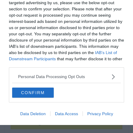
targeted advertising by us, please use the below opt-out
section to confirm your selection. Please note that after your
opt-out request is processed you may continue seeing
interest-based ads based on personal information utilized by
us or personal information disclosed to third parties prior to
your opt-out. You may separately opt-out of the further
disclosure of your personal information by third parties on the
IAB’s list of downstream participants. This information may
also be disclosed by us to third parties on the
IAB’s List of
Downstream Participants
that may further disclose it to other
third parties.
Melyik film címét rejtik az
Personal Data Processing Opt Outs
emojik?
CONFIRM
Ferdinánd
Data Deletion
Data Access
Privacy Policy
Dühöngő bika