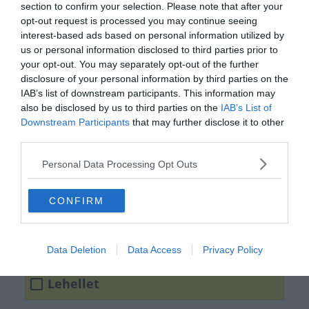
section to confirm your selection. Please note that after your
opt-out request is processed you may continue seeing
interest-based ads based on personal information utilized by
us or personal information disclosed to third parties prior to
your opt-out. You may separately opt-out of the further
disclosure of your personal information by third parties on the
IAB’s list of downstream participants. This information may
also be disclosed by us to third parties on the
IAB’s List of
Downstream Participants
that may further disclose it to other
third parties.
Personal Data Processing Opt Outs
Tudod hogyan írjuk
helyesen?
CONFIRM
Lehelet
Data Deletion
Data Access
Privacy Policy
Lehellet