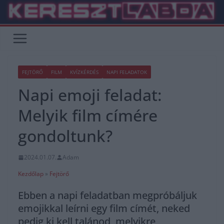
Skip
to
content
FEJTÖRŐ
FILM
KVÍZKÉRDÉS
NAPI FELADATOK
Napi emoji feladat:
Melyik film címére
gondoltunk?
2024.01.07.
Adam
Kezdőlap
»
Fejtörő
Ebben a napi feladatban megpróbáljuk
emojikkal leírni egy film címét, neked
pedig ki kell talánod, melyikre