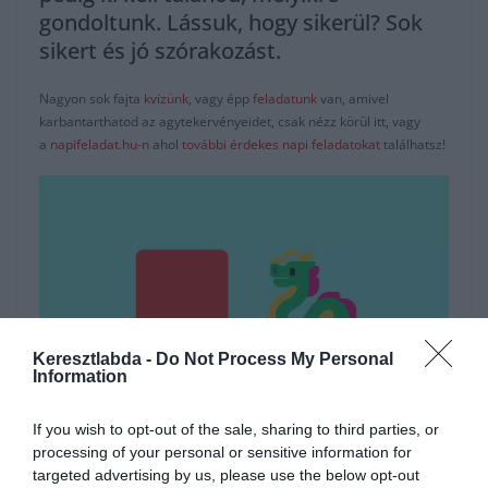
gondoltunk. Lássuk, hogy sikerül? Sok
sikert és jó szórakozást.
Nagyon sok fajta
kvízünk
, vagy épp
feladatunk
van, amivel
karbantarthatod az agytekervényeidet, csak nézz körül itt, vagy
a
napifeladat.hu-n
ahol
további érdekes napi feladatokat
találhatsz!
Keresztlabda -
Do Not Process My Personal
Information
Hirdetés
If you wish to opt-out of the sale, sharing to third parties, or
processing of your personal or sensitive information for
targeted advertising by us, please use the below opt-out