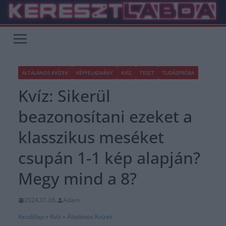
Skip
to
content
ÁLTALÁNOS KVÍZEK
KÉPFELADVÁNY
KVÍZ
TESZT
TUDÁSPRÓBA
Kvíz: Sikerül
beazonosítani ezeket a
klasszikus meséket
csupán 1-1 kép alapján?
Megy mind a 8?
2024.01.06.
Adam
Kezdőlap
»
Kvíz
»
Általános Kvízek