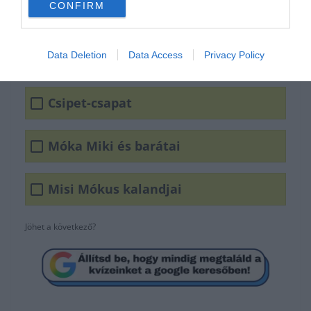
CONFIRM
Data Deletion
Data Access
Privacy Policy
Csipet-csapat
Móka Miki és barátai
Misi Mókus kalandjai
Jöhet a következő?