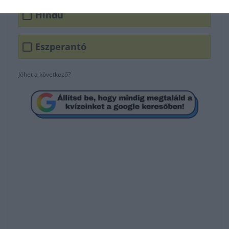
Hindu
Eszperantó
Jöhet a következő?