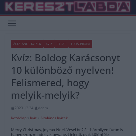
Skip
to
content
ÁLTALÁNOS KVÍZEK
KVÍZ
TESZT
TUDÁSPRÓBA
Kvíz: Boldog Karácsonyt
10 különböző nyelven!
Felismered, hogy
melyik-melyik?
2023.12.24.
Adam
Kezdőlap
»
Kvíz
»
Általános Kvízek
Merry Christmas, Joyeux Noel, Vesel božič – bármilyen furán is
hangozzon, mindegyik ugyanezt jelenti, csak különféle