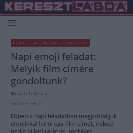
Skip
to
content
FEJTÖRŐ
FILM
KVÍZKÉRDÉS
NAPI FELADATOK
Napi emoji feladat:
Melyik film címére
gondoltunk?
2023.12.19.
Adam
Kezdőlap
»
Fejtörő
Ebben a napi feladatban megpróbáljuk
emojikkal leírni egy film címét, neked
pedig ki kell talánod, melyikre