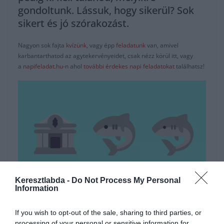
gondoltunk. Lássuk, hogy sikerül? Sok
sikert és jó szórakozást.
Nagyon sok fajta
kvízünk
, vagy épp
feladatunk
van, amivel
karbantarthatod az agytekervényeidet, csak nézz körül itt, vagy
a
napifeladat.hu-n
ahol
további érdekes napi feladatokat
találhatsz!
Keresztlabda -
Do Not Process My Personal
Information
Hirdetés
If you wish to opt-out of the sale, sharing to third parties, or
processing of your personal or sensitive information for