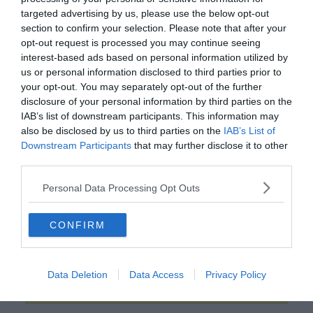
targeted advertising by us, please use the below opt-out
section to confirm your selection. Please note that after your
opt-out request is processed you may continue seeing
interest-based ads based on personal information utilized by
us or personal information disclosed to third parties prior to
your opt-out. You may separately opt-out of the further
disclosure of your personal information by third parties on the
IAB’s list of downstream participants. This information may
also be disclosed by us to third parties on the
IAB’s List of
Downstream Participants
that may further disclose it to other
third parties.
Melyik film címét rejtik az
Personal Data Processing Opt Outs
emojik?
CONFIRM
Tőzsdecápák
Data Deletion
Data Access
Privacy Policy
Szerepcsere