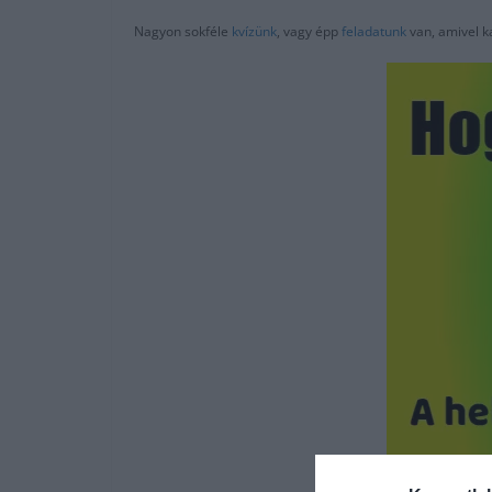
Nagyon sokféle
kvízünk
, vagy épp
feladatunk
van, amivel k