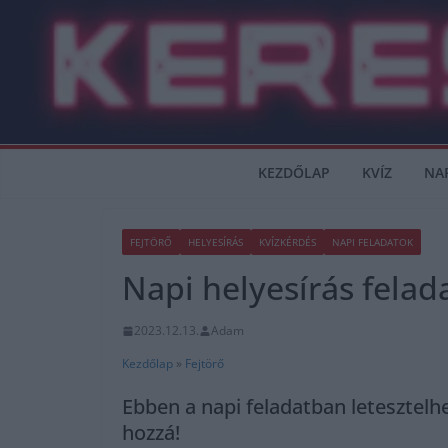
Skip
to
content
KEZDŐLAP
KVÍZ
NA
FEJTÖRŐ
HELYESÍRÁS
KVÍZKÉRDÉS
NAPI FELADATOK
Napi helyesírás felad
2023.12.13.
Adam
Kezdőlap
»
Fejtörő
Ebben a napi feladatban letesztelh
hozzá!