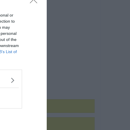
sonal or
ection to
ou may
 personal
out of the
 downstream
B’s List of