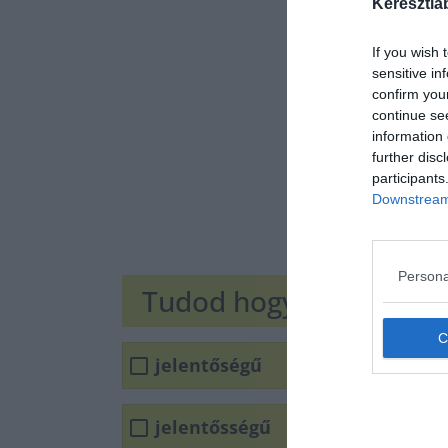
Keresztla
If you wish 
sensitive in
confirm you
continue se
information 
further disc
participants
Downstream 
Persona
Tudod hogyan írjuk he
jelentőségű
jelentősségű