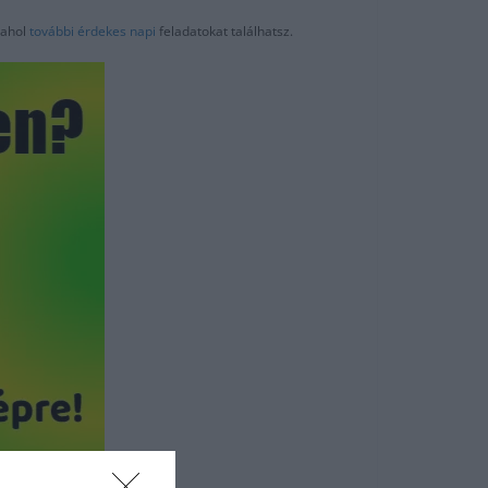
ahol
további érdekes napi
feladatokat találhatsz.