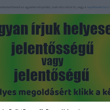
arbantarthatod az agytekervényeidet, csak nézz körül itt, vagy a
napifeladat.hu-n
Hirdetés