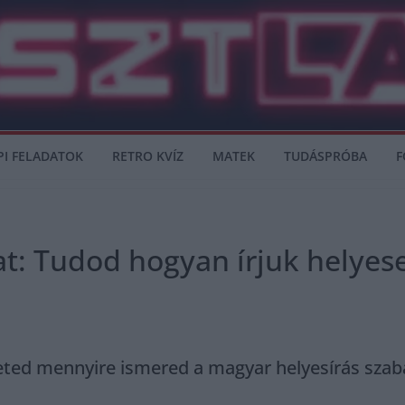
PI FELADATOK
RETRO KVÍZ
MATEK
TUDÁSPRÓBA
F
at: Tudod hogyan írjuk helyes
eted mennyire ismered a magyar helyesírás szabál