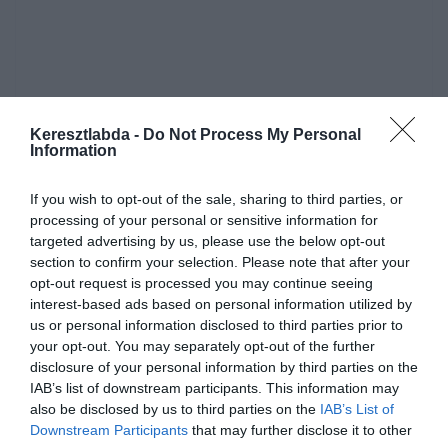
Keresztlabda -
Do Not Process My Personal
Information
If you wish to opt-out of the sale, sharing to third parties, or
processing of your personal or sensitive information for
targeted advertising by us, please use the below opt-out
section to confirm your selection. Please note that after your
Készen állsz?
opt-out request is processed you may continue seeing
interest-based ads based on personal information utilized by
0%
us or personal information disclosed to third parties prior to
your opt-out. You may separately opt-out of the further
Óóó... menőnek
disclosure of your personal information by third parties on the
számított akinek volt
IAB’s list of downstream participants. This information may
also be disclosed by us to third parties on the
IAB’s List of
ilyene. Mi ez?
Downstream Participants
that may further disclose it to other