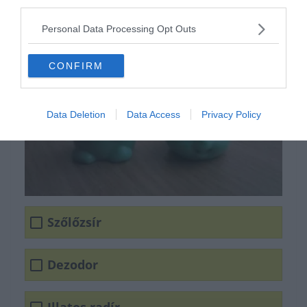
third parties.
Personal Data Processing Opt Outs
CONFIRM
Data Deletion
Data Access
Privacy Policy
Szőlőzsír
Dezodor
Illatos radír