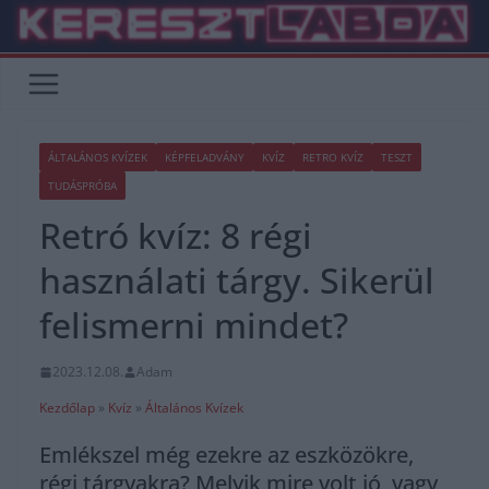
Skip
to
content
ÁLTALÁNOS KVÍZEK
KÉPFELADVÁNY
KVÍZ
RETRO KVÍZ
TESZT
TUDÁSPRÓBA
Retró kvíz: 8 régi
használati tárgy. Sikerül
felismerni mindet?
2023.12.08.
Adam
Kezdőlap
»
Kvíz
»
Általános Kvízek
Emlékszel még ezekre az eszközökre,
régi tárgyakra? Melyik mire volt jó, vagy