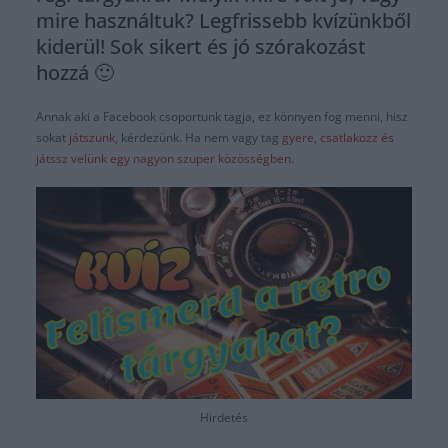
mire használtuk? Legfrissebb kvízünkből
kiderül! Sok sikert és jó szórakozást
hozzá 🙂
Annak aki a Facebook csoportunk tagja, ez könnyen fog menni, hisz
sokat
játszunk
, kérdezünk. Ha nem vagy tag
gyere, csatlakozz és
játssz velünk egy nagyon szuper közösségben.
Hirdetés