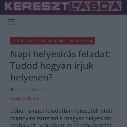
Skip
to
content
FEJTÖRŐ
HELYESÍRÁS
KVÍZKÉRDÉS
NAPI FELADATOK
Napi helyesírás feladat:
Tudod hogyan írjuk
helyesen?
2023.12.07.
Adam
Kezdőlap
»
Fejtörő
Ebben a napi feladatban letesztelheted
mennyire ismered a magyar helyesírás
szabályait. Sok sikert és jó szórakozást