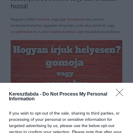
hozzá!
Nagyon sokféle
kvízünk
, vagy épp
feladatunk
van, amivel
karbantarthatod az agytekervényeidet, csak nézz körül itt, vagy
a
napifeladat.hu-n
ahol
további érdekes napi
feladatokat találhatsz.
Keresztlabda -
Do Not Process My Personal
Information
Hirdetés
If you wish to opt-out of the sale, sharing to third parties, or
processing of your personal or sensitive information for
targeted advertising by us, please use the below opt-out
section to confirm your selection. Please note that after your