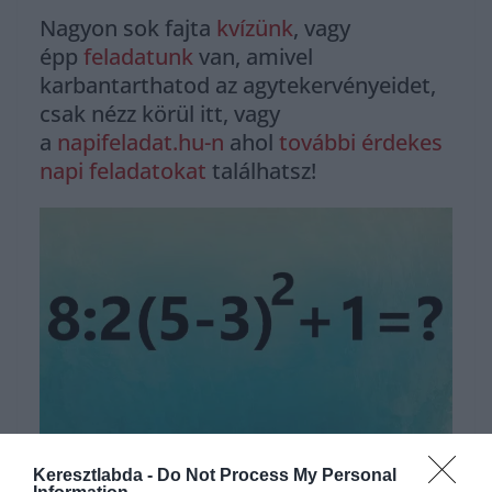
Nagyon sok fajta
kvízünk
, vagy
épp
feladatunk
van, amivel
karbantarthatod az agytekervényeidet,
csak nézz körül itt, vagy
a
napifeladat.hu-n
ahol
további érdekes
napi feladatokat
találhatsz!
Hirdetés
Keresztlabda -
Do Not Process My Personal