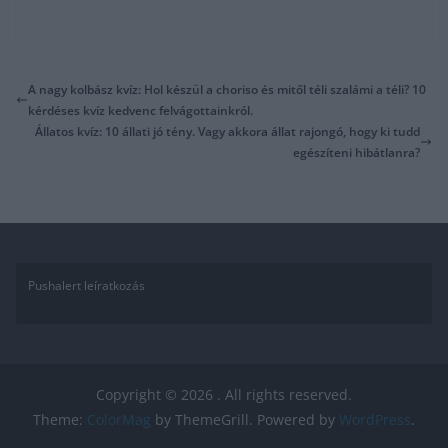
A nagy kolbász kvíz: Hol készül a choriso és mitől téli szalámi a téli? 10
kérdéses kvíz kedvenc felvágottainkról.
Állatos kvíz: 10 állati jó tény. Vagy akkora állat rajongó, hogy ki tudd
egészíteni hibátlanra?
Pushalert leíratkozás
Copyright © 2026
. All rights reserved.
Theme:
ColorMag
by ThemeGrill. Powered by
WordPress
.