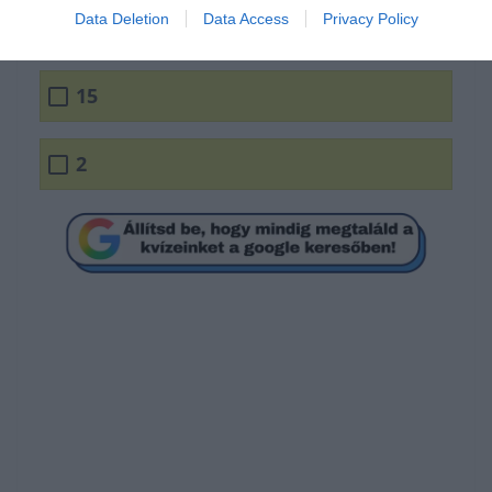
Data Deletion
Data Access
Privacy Policy
17
15
2