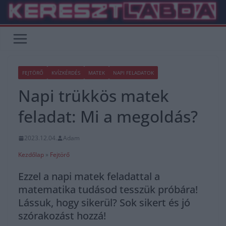
Skip
to
content
FEJTÖRŐ
KVÍZKÉRDÉS
MATEK
NAPI FELADATOK
Napi trükkös matek
feladat: Mi a megoldás?
2023.12.04.
Adam
Kezdőlap
»
Fejtörő
Ezzel a napi matek feladattal a
matematika tudásod tesszük próbára!
Lássuk, hogy sikerül? Sok sikert és jó
szórakozást hozzá!