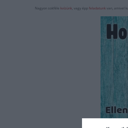
Nagyon sokféle
kvízünk
, vagy épp
feladatunk
van, amivel k