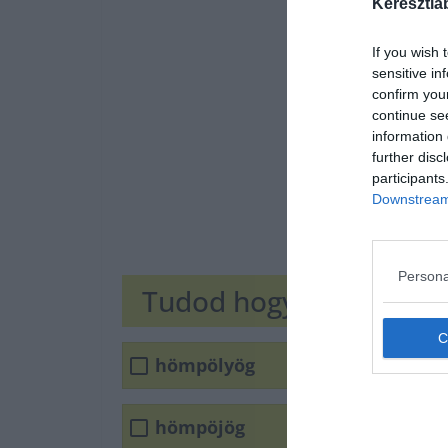
Keresztla
If you wish 
sensitive in
confirm you
continue se
information 
further disc
participants
Downstream 
Persona
Tudod hogyan írjuk he
hömpölyög
hömpöjög