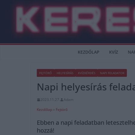
Skip
to
content
KEZDŐLAP
KVÍZ
NA
FEJTÖRŐ
HELYESÍRÁS
KVÍZKÉRDÉS
NAPI FELADATOK
Napi helyesírás felad
2023.11.27.
Adam
Kezdőlap
»
Fejtörő
Ebben a napi feladatban letesztelh
hozzá!