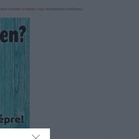
ahol
további érdekes napi
feladatokat találhatsz.