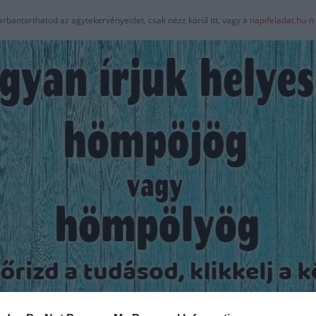
arbantarthatod az agytekervényeidet, csak nézz körül itt, vagy a
napifeladat.hu-n
Hirdetés