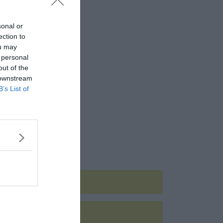
sonal or
ection to
ou may
 personal
out of the
 downstream
B’s List of