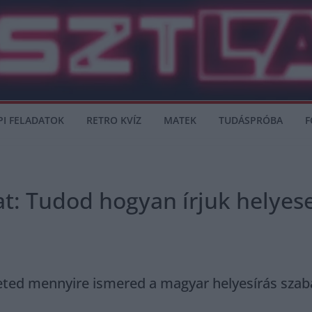
PI FELADATOK
RETRO KVÍZ
MATEK
TUDÁSPRÓBA
F
at: Tudod hogyan írjuk helyes
eted mennyire ismered a magyar helyesírás szabál