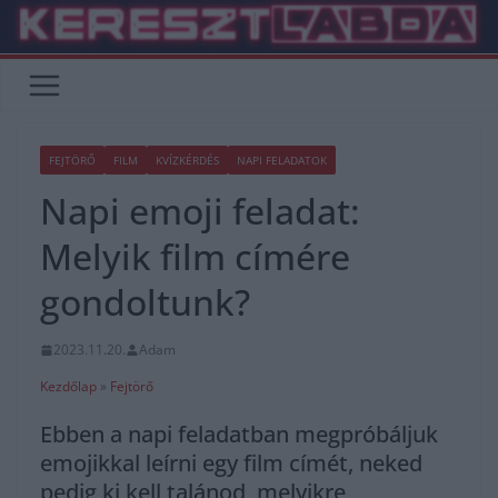
Skip
to
content
FEJTÖRŐ
FILM
KVÍZKÉRDÉS
NAPI FELADATOK
Napi emoji feladat:
Melyik film címére
gondoltunk?
2023.11.20.
Adam
Kezdőlap
»
Fejtörő
Ebben a napi feladatban megpróbáljuk
emojikkal leírni egy film címét, neked
pedig ki kell talánod, melyikre