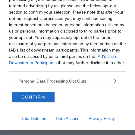
targeted advertising by us, please use the below opt-out
section to confirm your selection. Please note that after your
opt-out request is processed you may continue seeing
interest-based ads based on personal information utilized by
us or personal information disclosed to third parties prior to
your opt-out. You may separately opt-out of the further
disclosure of your personal information by third parties on the
IAB’s list of downstream participants. This information may
also be disclosed by us to third parties on the
IAB’s List of
Downstream Participants
that may further disclose it to other
third parties.
Melyik film címét rejtik az
Personal Data Processing Opt Outs
emojik?
CONFIRM
Kardhal
Data Deletion
Data Access
Privacy Policy
Némó nyomában