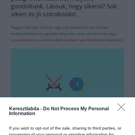
gondoltunk. Lássuk, hogy sikerül? Sok
sikert és jó szórakozást.
Nagyon sok fajta
kvízünk
, vagy épp
feladatunk
van, amivel
karbantarthatod az agytekervényeidet, csak nézz körül itt, vagy
a
napifeladat.hu-n
ahol
további érdekes napi feladatokat
találhatsz!
Keresztlabda -
Do Not Process My Personal
Information
Hirdetés
If you wish to opt-out of the sale, sharing to third parties, or
processing of your personal or sensitive information for